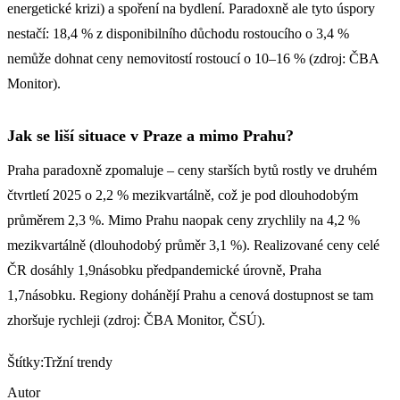
energetické krizi) a spoření na bydlení. Paradoxně ale tyto úspory
nestačí: 18,4 % z disponibilního důchodu rostoucího o 3,4 %
nemůže dohnat ceny nemovitostí rostoucí o 10–16 % (zdroj: ČBA
Monitor).
Jak se liší situace v Praze a mimo Prahu?
Praha paradoxně zpomaluje – ceny starších bytů rostly ve druhém
čtvrtletí 2025 o 2,2 % mezikvartálně, což je pod dlouhodobým
průměrem 2,3 %. Mimo Prahu naopak ceny zrychlily na 4,2 %
mezikvartálně (dlouhodobý průměr 3,1 %). Realizované ceny celé
ČR dosáhly 1,9násobku předpandemické úrovně, Praha
1,7násobku. Regiony dohánějí Prahu a cenová dostupnost se tam
zhoršuje rychleji (zdroj: ČBA Monitor, ČSÚ).
Štítky:
Tržní trendy
Autor