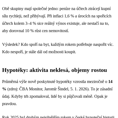
Obě skupiny mají společné jedno: peníze na účtech ztrácejí kupní
sílu rychleji, než přibývají. Při inflaci 1,6 % a úrocích na spořicích
účtech kolem 3–4 % sice reálný výnos existuje, ale nestačí na to,
aby dorovnal 10 % růst cen nemovitostí.
Výsledek? Kdo spoří na byt, každým rokem potřebuje naspořit víc.
Kdo nespoří, je stále dál od možnosti koupit.
Hypotéky: aktivita neklesá, objemy rostou
Průměrná výše nově poskytnuté hypotéky vzrostla meziročně o
14
%
(zdroj: ČBA Monitor, Jaromír Šindel, 5. 1. 2026). To je zásadní
údaj. Kdyby trh zpomaloval, lidé by si půjčovali méně. Opak je
pravdou.
Rok 2025 byl druhým nejsilnějším rokem v české hypoteční historii