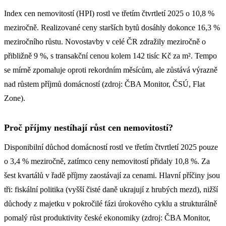
Index cen nemovitostí (HPI) rostl ve třetím čtvrtletí 2025 o 10,8 %
meziročně. Realizované ceny starších bytů dosáhly dokonce 16,3 %
meziročního růstu. Novostavby v celé ČR zdražily meziročně o
přibližně 9 %, s transakční cenou kolem 142 tisíc Kč za m². Tempo
se mírně zpomaluje oproti rekordním měsícům, ale zůstává výrazně
nad růstem příjmů domácností (zdroj: ČBA Monitor, ČSÚ, Flat
Zone).
Proč příjmy nestíhají růst cen nemovitostí?
Disponibilní důchod domácností rostl ve třetím čtvrtletí 2025 pouze
o 3,4 % meziročně, zatímco ceny nemovitostí přidaly 10,8 %. Za
šest kvartálů v řadě příjmy zaostávají za cenami. Hlavní příčiny jsou
tři: fiskální politika (vyšší čisté daně ukrajují z hrubých mezd), nižší
důchody z majetku v pokročilé fázi úrokového cyklu a strukturálně
pomalý růst produktivity české ekonomiky (zdroj: ČBA Monitor,