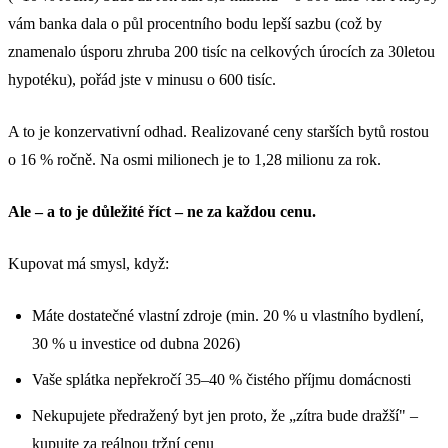
vám banka dala o půl procentního bodu lepší sazbu (což by
znamenalo úsporu zhruba 200 tisíc na celkových úrocích za 30letou
hypotéku), pořád jste v minusu o 600 tisíc.
A to je konzervativní odhad. Realizované ceny starších bytů rostou
o 16 % ročně. Na osmi milionech je to 1,28 milionu za rok.
Ale – a to je důležité říct – ne za každou cenu.
Kupovat má smysl, když:
Máte dostatečné vlastní zdroje (min. 20 % u vlastního bydlení,
30 % u investice od dubna 2026)
Vaše splátka nepřekročí 35–40 % čistého příjmu domácnosti
Nekupujete předražený byt jen proto, že „zítra bude dražší" –
kupujte za reálnou tržní cenu