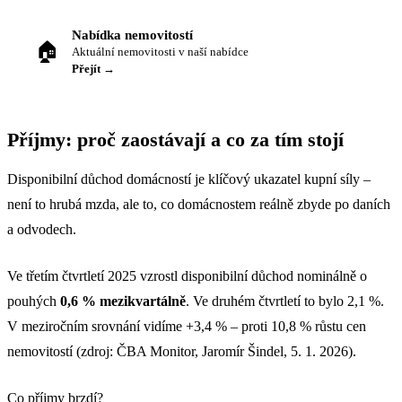
Nabídka nemovitostí
🏠
Aktuální nemovitosti v naší nabídce
Přejít →
Příjmy: proč zaostávají a co za tím stojí
Disponibilní důchod domácností je klíčový ukazatel kupní síly –
není to hrubá mzda, ale to, co domácnostem reálně zbyde po daních
a odvodech.
Ve třetím čtvrtletí 2025 vzrostl disponibilní důchod nominálně o
pouhých
0,6 % mezikvartálně
. Ve druhém čtvrtletí to bylo 2,1 %.
V meziročním srovnání vidíme +3,4 % – proti 10,8 % růstu cen
nemovitostí (zdroj: ČBA Monitor, Jaromír Šindel, 5. 1. 2026).
Co příjmy brzdí?