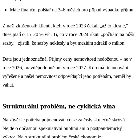
Máte finanční polštář na 3–6 měsíců pro případ výpadku příjmu
Z naší zkušenosti: klienti, kteří v roce 2023 čekali „až to klesne,"
dnes platí o 15–20 % víc. Ti, co v roce 2024 říkali „počkám na nižší
sazby," zjistili, že sazby neklesly a byt mezitím zdražil o milion.
Data jsou jednoznačná. Příjmy ceny nemovitostí nedoženou – ne v
roce 2026, pravděpodobně ani v roce 2027. Kdo má financování
vyřešené a našel nemovitost odpovídající jeho potřebám, neměl by
váhat.
Strukturální problém, ne cyklická vlna
Na závěr je potřeba pojmenovat, co se za čísly skutečně skrývá.
Nejde o dočasnou spekulativní bublinu ani o postpandemický
výkyv. Jde o strukturální problém české ekonomiky.