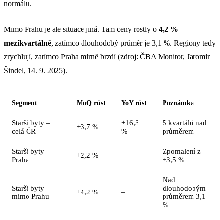
normálu.
Mimo Prahu je ale situace jiná. Tam ceny rostly o
4,2 %
mezikvartálně
, zatímco dlouhodobý průměr je 3,1 %. Regiony tedy
zrychlují, zatímco Praha mírně brzdí (zdroj: ČBA Monitor, Jaromír
Šindel, 14. 9. 2025).
Segment
MoQ růst
YoY růst
Poznámka
Starší byty –
+16,3
5 kvartálů nad
+3,7 %
celá ČR
%
průměrem
Starší byty –
Zpomalení z
+2,2 %
–
Praha
+3,5 %
Nad
Starší byty –
dlouhodobým
+4,2 %
–
mimo Prahu
průměrem 3,1
%