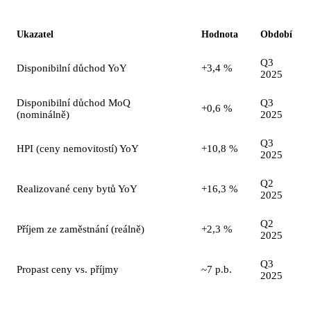
Ukazatel
Hodnota
Období
Q3
Disponibilní důchod YoY
+3,4 %
2025
Disponibilní důchod MoQ
Q3
+0,6 %
(nominálně)
2025
Q3
HPI (ceny nemovitostí) YoY
+10,8 %
2025
Q2
Realizované ceny bytů YoY
+16,3 %
2025
Q2
Příjem ze zaměstnání (reálně)
+2,3 %
2025
Q3
Propast ceny vs. příjmy
~7 p.b.
2025