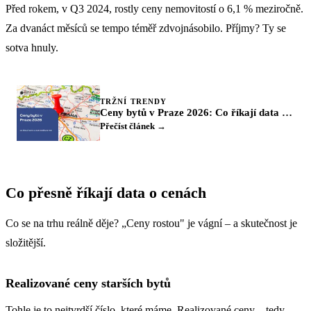
Před rokem, v Q3 2024, rostly ceny nemovitostí o 6,1 % meziročně.
Za dvanáct měsíců se tempo téměř zdvojnásobilo. Příjmy? Ty se
sotva hnuly.
TRŽNÍ TRENDY
Ceny bytů v Praze 2026: Co říkají data a kam směřuje trh
Přečíst článek →
Co přesně říkají data o cenách
Co se na trhu reálně děje? „Ceny rostou" je vágní – a skutečnost je
složitější.
Realizované ceny starších bytů
Tohle je to nejtvrdší číslo, které máme. Realizované ceny – tedy