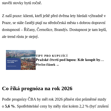
stavěli stovky bytů ročně.
Z naší praxe: klienti, kteří ještě před dvěma lety hledali výhradně v
Praze, se stále častěji ptají na středočeská města s dobrou dopravní
dostupností – Říčany, Černošice, Brandýs. Dostupnost je tam lepší,
ale trend růstu je stejný.
TIPY PRO KUPUJÍCÍ
Pražské čtvrti pod lupou: Kde koupit byt v roce 2026
Přečíst článek →
Co říká prognóza na rok 2026
Podle prognózy ČBA by měl rok 2026 přinést růst průměrné mzdy
o
5,6 %
. Spotřebitelské ceny by měly růst kolem 2,2 % (byť zrušení