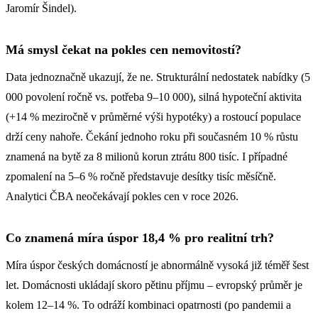
Jaromír Šindel).
Má smysl čekat na pokles cen nemovitostí?
Data jednoznačně ukazují, že ne. Strukturální nedostatek nabídky (5
000 povolení ročně vs. potřeba 9–10 000), silná hypoteční aktivita
(+14 % meziročně v průměrné výši hypotéky) a rostoucí populace
drží ceny nahoře. Čekání jednoho roku při současném 10 % růstu
znamená na bytě za 8 milionů korun ztrátu 800 tisíc. I případné
zpomalení na 5–6 % ročně představuje desítky tisíc měsíčně.
Analytici ČBA neočekávají pokles cen v roce 2026.
Co znamená míra úspor 18,4 % pro realitní trh?
Míra úspor českých domácností je abnormálně vysoká již téměř šest
let. Domácnosti ukládají skoro pětinu příjmu – evropský průměr je
kolem 12–14 %. To odráží kombinaci opatrnosti (po pandemii a