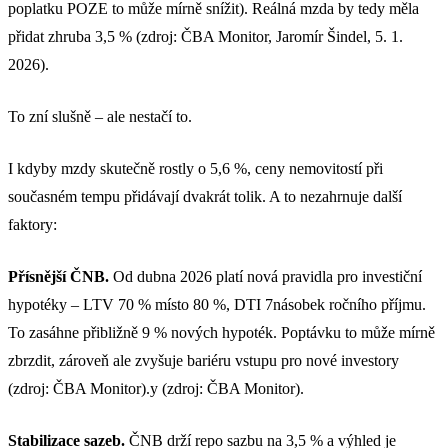
poplatku POZE to může mírně snížit). Reálná mzda by tedy měla
přidat zhruba 3,5 % (zdroj: ČBA Monitor, Jaromír Šindel, 5. 1.
2026).
To zní slušně – ale nestačí to.
I kdyby mzdy skutečně rostly o 5,6 %, ceny nemovitostí při
současném tempu přidávají dvakrát tolik. A to nezahrnuje další
faktory:
Přísnější ČNB.
Od dubna 2026 platí nová pravidla pro investiční
hypotéky – LTV 70 % místo 80 %, DTI 7násobek ročního příjmu.
To zasáhne přibližně 9 % nových hypoték. Poptávku to může mírně
zbrzdit, zároveň ale zvyšuje bariéru vstupu pro nové investory
(zdroj: ČBA Monitor).y (zdroj: ČBA Monitor).
Stabilizace sazeb.
ČNB drží repo sazbu na 3,5 % a výhled je