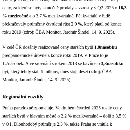
ceny, za které se byty skutečně prodaly – vzrostly v Q2 2025 o
16,3
% meziročně
a o 3,7 % mezikvartálně. Pět kvartálů v řadě
překračovaly průměrný čtvrtletní růst 2,9 %, který platil od konce
roku 2019 (zdroj: ČBA Monitor, Jaromír Šindel, 14. 9. 2025).
V celé ČR dosáhly realizované ceny starších bytů
1,9násobku
předpandemické úrovně z konce roku 2019. V Praze to je
1,7násobek. A ve srovnání s rokem 2013 se bavíme o
3,3násobku
–
byt, který tehdy stál tři miliony, dnes stojí deset (zdroj: ČBA
Monitor, Jaromír Šindel, 14. 9. 2025).
Regionální rozdíly
Praha paradoxně zpomaluje. Ve druhém čtvrtletí 2025 rostly ceny
starších bytů v hlavním městě o 2,2 % mezikvartálně – dolů z 3,5 %
v Q1. Dlouhodobý průměr je 2,3 %, takže Praha se vrátila k