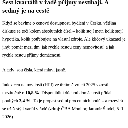
Šest kvartálů v řadě příjmy nestíhají. A
sedmý je na cestě
Když se bavíme o cenové dostupnosti bydlení v Česku, většina
diskuse se točí kolem absolutních čísel – kolik stojí metr, kolik stojí
hypotéka, kolik potřebujete na vlastní zdroje. Ale klíčový ukazatel je
jiný: poměr mezi tím, jak rychle rostou ceny nemovitostí, a jak
rychle rostou příjmy domácností.
A tady jsou čísla, která mluví jasně.
Index cen nemovitostí (HPI) ve třetím čtvrtletí 2025 vzrostl
meziročně o
10,8 %
. Disponibilní důchod domácností přidal
pouhých
3,4 %
. To je propast sedmi procentních bodů – a rozevírá
se už šestý kvartál v řadě (zdroj: ČBA Monitor, Jaromír Šindel, 5. 1.
2026).