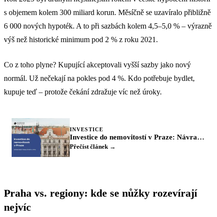
s objemem kolem 300 miliard korun. Měsíčně se uzavíralo přibližně
6 000 nových hypoték. A to při sazbách kolem 4,5–5,0 % – výrazně
výš než historické minimum pod 2 % z roku 2021.
Co z toho plyne? Kupující akceptovali vyšší sazby jako nový
normál. Už nečekají na pokles pod 4 %. Kdo potřebuje bydlet,
kupuje teď – protože čekání zdražuje víc než úroky.
INVESTICE
Investice do nemovitostí v Praze: Návratnost podle čtvrtí a typu
Přečíst článek →
Praha vs. regiony: kde se nůžky rozevírají
nejvíc