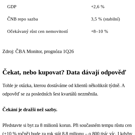
GDP
+2,6 %
ČNB repo sazba
3,5 % (stabilní)
Očekávaný růst cen nemovitostí
+8–10 %
Zdroj: ČBA Monitor, prognóza 1Q26
Čekat, nebo kupovat? Data dávají odpověď
Tohle je otázka, kterou dostáváme od klientů několikrát týdně. A
odpověď se za posledních šest kvartálů nezměnila.
Čekání je dražší než sazby.
Představte si byt za 8 milionů korun. Při současném tempu růstu cen
(+10 % ročně) bude za rok stát 8,8 milionu – o 800 tisíc víc. I kdyby