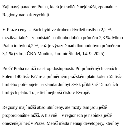
Zajímavý paradox: Praha, která je tradičně nejdražší, zpomaluje.
Regiony naopak zrychlují.
V Praze ceny starších bytů ve druhém čtvrtletí rostly o 2,2 %
mezikvartálně – v podstatě na dlouhodobém průměru 2,3 %. Mimo
Prahu to bylo 4,2 %, což je výrazně nad dlouhodobým průměrem
3,1 % (zdroj: ČBA Monitor, Jaromír Šindel, 14. 9. 2025).
Proč? Praha naráží na strop dostupnosti. Při průměrných cenách
kolem 140 tisíc Kč/m² a průměrném pražském platu kolem 55 tisíc
hrubého potřebujete na standardní byt 3+kk přibližně 15 ročních
hrubých platů. To je třetí nejhorší číslo v Evropě.
Regiony mají nižší absolutní ceny, ale mzdy tam jsou ještě
proporcionálně nižší. A hlavně – v regionech je nabídka ještě
omezenější než v Praze. Menší města nemají developery, kteří by