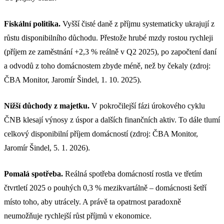
Fiskální politika.
Vyšší čisté daně z příjmu systematicky ukrajují z
růstu disponibilního důchodu. Přestože hrubé mzdy rostou rychleji
(příjem ze zaměstnání +2,3 % reálně v Q2 2025), po započtení daní
a odvodů z toho domácnostem zbyde méně, než by čekaly (zdroj:
ČBA Monitor, Jaromír Šindel, 1. 10. 2025).
Nižší důchody z majetku.
V pokročilejší fázi úrokového cyklu
ČNB klesají výnosy z úspor a dalších finančních aktiv. To dále tlumí
celkový disponibilní příjem domácností (zdroj: ČBA Monitor,
Jaromír Šindel, 5. 1. 2026).
Pomalá spotřeba.
Reálná spotřeba domácností rostla ve třetím
čtvrtletí 2025 o pouhých 0,3 % mezikvartálně – domácnosti šetří
místo toho, aby utrácely. A právě ta opatrnost paradoxně
neumožňuje rychlejší růst příjmů v ekonomice.