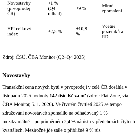
Novostavby
+1 %
Mírné
(prvoprodej
(Q4
+9 %
zpomalení
ČR)
odhad)
Včetně
HPI celkový
+10,8
+2,5 %
pozemků a
index
%
RD
Zdroj: ČSÚ, ČBA Monitor (Q2–Q4 2025)
Novostavby
Transakční cena nových bytů v prvoprodeji v celé ČR dosáhla v
listopadu 2025 hodnoty
142 tisíc Kč za m²
(zdroj: Flat Zone, via
ČBA Monitor, 5. 1. 2026). Ve čtvrtém čtvrtletí 2025 se tempo
zdražování novostaveb zpomalilo na odhadovaný 1 %
mezikvartálně – po průměrném 2,4 % nárůstu v předchozích čtyřech
kvartálech. Meziročně jde stále o přibližně 9 % růs