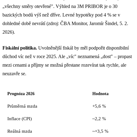
„všechny směry otevřené". Výhled na 3M PRIBOR je o 30
bazických bodů výš než dříve. Levné hypotéky pod 4 % se v
dohledné době nevrátí (zdroj: ČBA Monitor, Jaromír Šindel, 5. 2.
2026).
Fiskální politika.
Uvolněnější fiskál by měl podpořit disponibilní
důchod víc než v roce 2025. Ale „víc" neznamená „dost" – propast
mezi cenami a příjmy se možná přestane rozevírat tak rychle, ale
neuzavře se.
Prognóza 2026
Hodnota
Průměrná mzda
+5,6 %
Inflace (CPI)
~2,2 %
Reálná mzda
~+3,5 %