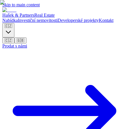
Skip to main content
Hašek & Partners
Real Estate
Nabídka
Investiční nemovitosti
Developerské projekty
Kontakt
🇨🇿
🇨🇿
🇬🇧
Prodat s námi