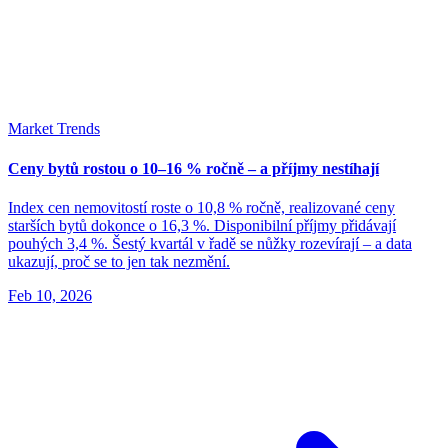
Market Trends
Ceny bytů rostou o 10–16 % ročně – a příjmy nestíhají
Index cen nemovitostí roste o 10,8 % ročně, realizované ceny
starších bytů dokonce o 16,3 %. Disponibilní příjmy přidávají
pouhých 3,4 %. Šestý kvartál v řadě se nůžky rozevírají – a data
ukazují, proč se to jen tak nezmění.
Feb 10, 2026