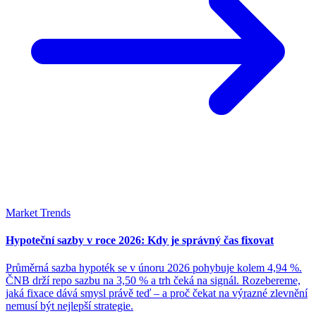
Market Trends
Hypoteční sazby v roce 2026: Kdy je správný čas fixovat
Průměrná sazba hypoték se v únoru 2026 pohybuje kolem 4,94 %.
ČNB drží repo sazbu na 3,50 % a trh čeká na signál. Rozebereme,
jaká fixace dává smysl právě teď – a proč čekat na výrazné zlevnění
nemusí být nejlepší strategie.