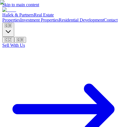
Skip to main content
Hašek & Partners
Real Estate
Properties
Investment Properties
Residential Development
Contact
🇬🇧
🇨🇿
🇬🇧
Sell With Us