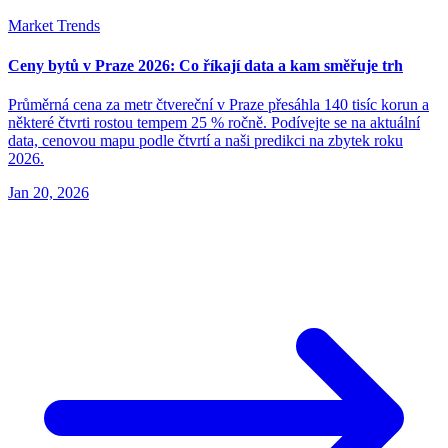
Market Trends
Ceny bytů v Praze 2026: Co říkají data a kam směřuje trh
Průměrná cena za metr čtvereční v Praze přesáhla 140 tisíc korun a
některé čtvrti rostou tempem 25 % ročně. Podívejte se na aktuální
data, cenovou mapu podle čtvrtí a naši predikci na zbytek roku
2026.
Jan 20, 2026