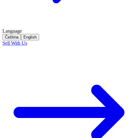
Language
Čeština
English
Sell With Us