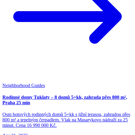
Neighborhood Guides
Rodinné domy Tuklaty – 8 domů 5+kk, zahrada přes 800 m²,
Praha 25 min
Osm hotových rodinných domů 5+kk s jižní terasou, zahradou přes
800 m² a tepelným čerpadlem. Vlak na Masarykovo nádraží za 25
minut. Cena 16 990 000 Kč.