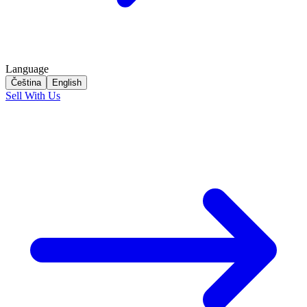
Language
Čeština
English
Sell With Us