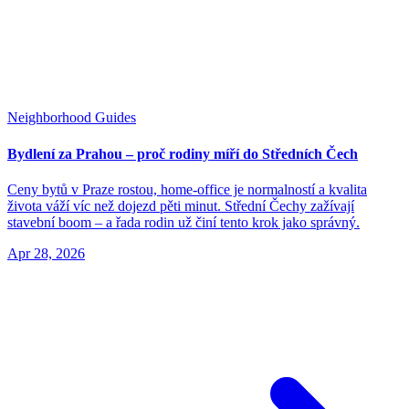
Neighborhood Guides
Bydlení za Prahou – proč rodiny míří do Středních Čech
Ceny bytů v Praze rostou, home-office je normalností a kvalita
života váží víc než dojezd pěti minut. Střední Čechy zažívají
stavební boom – a řada rodin už činí tento krok jako správný.
Apr 28, 2026