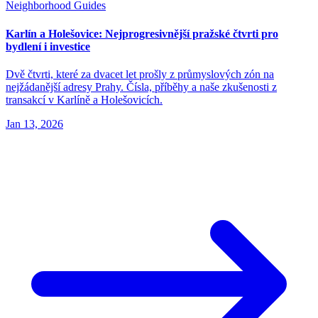
Neighborhood Guides
Karlín a Holešovice: Nejprogresivnější pražské čtvrti pro
bydlení i investice
Dvě čtvrti, které za dvacet let prošly z průmyslových zón na
nejžádanější adresy Prahy. Čísla, příběhy a naše zkušenosti z
transakcí v Karlíně a Holešovicích.
Jan 13, 2026