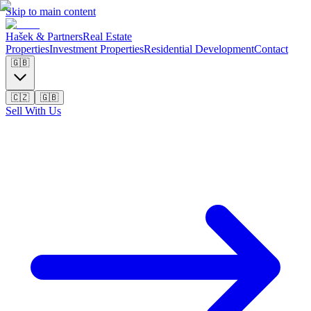
Skip to main content
Hašek & Partners
Real Estate
Properties
Investment Properties
Residential Development
Contact
🇬🇧
🇨🇿
🇬🇧
Sell With Us