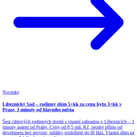
Novinky
Líbeznický Sad – rodinný dům 5+kk za cenu bytu 3+kk v
Praze, 3 minuty od hlavního města
Šest cihlových rodinných domů s vlastní zahradou v Líbeznicích – 3
minuty autem od Prahy. Ceny od 8,5 mil. Kč, prodej přímo od
developera bez provize, splátky rozložené do tří fází. Vlastní dům za