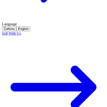
Language
Čeština
English
Sell With Us