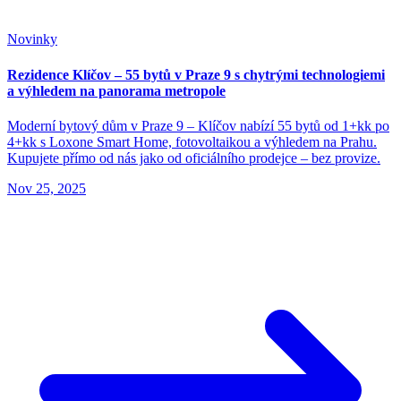
Novinky
Rezidence Klíčov – 55 bytů v Praze 9 s chytrými technologiemi
a výhledem na panorama metropole
Moderní bytový dům v Praze 9 – Klíčov nabízí 55 bytů od 1+kk po
4+kk s Loxone Smart Home, fotovoltaikou a výhledem na Prahu.
Kupujete přímo od nás jako od oficiálního prodejce – bez provize.
Nov 25, 2025