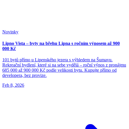
Novinky
Lipno Vista – byty na břehu Lipna s ročním výnosem až 900
000 Kč
101 bytů přímo u Lipenského jezera s výhledem na Šumavu.
Rekreační bydlení, které si na sebe vydělá – roční výnos z pronájmu
685 000 až 900 000 Kč podle velikosti bytu. Kupujte přímo od
developera, bez provize.
Feb 8, 2026