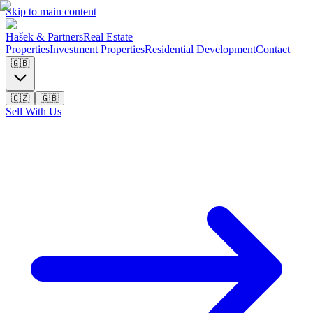
Skip to main content
Hašek & Partners
Real Estate
Properties
Investment Properties
Residential Development
Contact
🇬🇧
🇨🇿
🇬🇧
Sell With Us