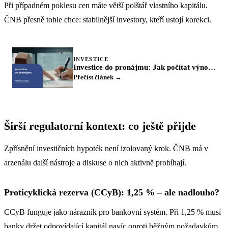
Při případném poklesu cen máte větší polštář vlastního kapitálu.
ČNB přesně tohle chce: stabilnější investory, kteří ustojí korekci.
INVESTICE
Investice do pronájmu: Jak počítat výnosy a na co si dát pozor
Přečíst článek →
Širší regulatorní kontext: co ještě přijde
Zpřísnění investičních hypoték není izolovaný krok. ČNB má v
arzenálu další nástroje a diskuse o nich aktivně probíhají.
Proticyklická rezerva (CCyB): 1,25 % – ale nadlouho?
CCyB funguje jako nárazník pro bankovní systém. Při 1,25 % musí
banky držet odpovídající kapitál navíc oproti běžným požadavkům.