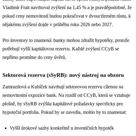
Vladimír Frait navrhoval zvýšení na 1,45 % a je pravděpodobné, že
pokud ceny nemovitostí budou pokračovat v dvouciferném růstu, k
nějakému zvýšení dojde v průběhu roku 2026 nebo 2027.
Pro investory to znamená: banky mohou zdražit hypotéky, protože
potřebují vyšší kapitálovou rezervu. Každé zvýšení CCyB se
nepřímo promítne do ceny úvěrů.
Sektorová rezerva (sSyRB): nový nástroj na obzoru
Zamrazilová a Kubíček navrhují sektorovou rezervu cílenou na
nemovitostní expozice bank. Na rozdíl od CCyB, která se vztahuje
plošně, by sSyRB zvýšila kapitálové požadavky specificky pro
hypoteční portfolia. Pokud by se zavedla, mohlo by to znamenat:
Vyšší úrokové sazby konkrétně u investičních hypoték