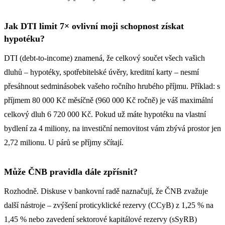
Jak DTI limit 7× ovlivní moji schopnost získat
hypotéku?
DTI (debt-to-income) znamená, že celkový součet všech vašich
dluhů – hypotéky, spotřebitelské úvěry, kreditní karty – nesmí
přesáhnout sedminásobek vašeho ročního hrubého příjmu. Příklad: s
příjmem 80 000 Kč měsíčně (960 000 Kč ročně) je váš maximální
celkový dluh 6 720 000 Kč. Pokud už máte hypotéku na vlastní
bydlení za 4 miliony, na investiční nemovitost vám zbývá prostor jen
2,72 milionu. U párů se příjmy sčítají.
Může ČNB pravidla dále zpřísnit?
Rozhodně. Diskuse v bankovní radě naznačují, že ČNB zvažuje
další nástroje – zvýšení proticyklické rezervy (CCyB) z 1,25 % na
1,45 % nebo zavedení sektorové kapitálové rezervy (sSyRB)