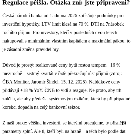
Regulace přišla. Otázka zní: jste připraveni?
Česká národní banka od 1. dubna 2026 zpřísňuje podmínky pro
investiční hypotéky. LTV limit klesá na 70 %, DTI na 7násobek
ročního příjmu. Pro investory, kteří v posledních dvou letech
nakupovali s minimálním vlastním kapitálem a maximální pákou, to
je zásadní změna pravidel hry.
Důvod je prostý: realizované ceny bytů rostou tempem +16 %
meziročně – sedmý kvartál v řadě překračují růst příjmů (zdroj:
ČBA Monitor, Jaromír Šindel, 15. 12. 2025). Nabídkové ceny
přidávají +18 % YoY. ČNB to vidí a reaguje. Ne proto, aby trh
zničila, ale aby předešla systémovým rizikům, která by při případné
korekci dopadla na celý bankovní sektor.
Z naší praxe: většina investorů, se kterými pracujeme, ty přísnější
parametry splní. Ale ti, kteří byli na hraně – a těch bylo podle dat