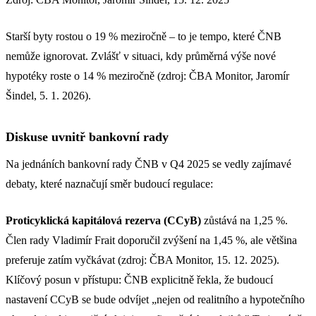
Starší byty rostou o 19 % meziročně – to je tempo, které ČNB
nemůže ignorovat. Zvlášť v situaci, kdy průměrná výše nové
hypotéky roste o 14 % meziročně (zdroj: ČBA Monitor, Jaromír
Šindel, 5. 1. 2026).
Diskuse uvnitř bankovní rady
Na jednáních bankovní rady ČNB v Q4 2025 se vedly zajímavé
debaty, které naznačují směr budoucí regulace:
Proticyklická kapitálová rezerva (CCyB)
zůstává na 1,25 %.
Člen rady Vladimír Frait doporučil zvýšení na 1,45 %, ale většina
preferuje zatím vyčkávat (zdroj: ČBA Monitor, 15. 12. 2025).
Klíčový posun v přístupu: ČNB explicitně řekla, že budoucí
nastavení CCyB se bude odvíjet „nejen od realitního a hypotečního