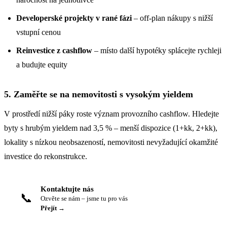
Developerské projekty v rané fázi
– off-plan nákupy s nižší
vstupní cenou
Reinvestice z cashflow
– místo další hypotéky splácejte rychleji
a budujte equity
5. Zaměřte se na nemovitosti s vysokým yieldem
V prostředí nižší páky roste význam provozního cashflow. Hledejte
byty s hrubým yieldem nad 3,5 % – menší dispozice (1+kk, 2+kk),
lokality s nízkou neobsazeností, nemovitosti nevyžadující okamžité
investice do rekonstrukce.
Kontaktujte nás
📞
Ozvěte se nám – jsme tu pro vás
Přejít →