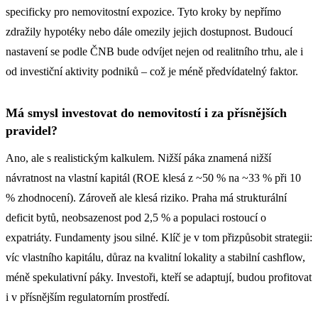
specificky pro nemovitostní expozice. Tyto kroky by nepřímo
zdražily hypotéky nebo dále omezily jejich dostupnost. Budoucí
nastavení se podle ČNB bude odvíjet nejen od realitního trhu, ale i
od investiční aktivity podniků – což je méně předvídatelný faktor.
Má smysl investovat do nemovitostí i za přísnějších
pravidel?
Ano, ale s realistickým kalkulem. Nižší páka znamená nižší
návratnost na vlastní kapitál (ROE klesá z ~50 % na ~33 % při 10
% zhodnocení). Zároveň ale klesá riziko. Praha má strukturální
deficit bytů, neobsazenost pod 2,5 % a populaci rostoucí o
expatriáty. Fundamenty jsou silné. Klíč je v tom přizpůsobit strategii:
víc vlastního kapitálu, důraz na kvalitní lokality a stabilní cashflow,
méně spekulativní páky. Investoři, kteří se adaptují, budou profitovat
i v přísnějším regulatorním prostředí.