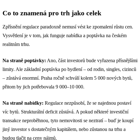
Co to znamená pro trh jako celek
Zpřísnění regulace paradoxně nemusí vést ke zpomalení růstu cen.
Vysvětlení je v tom, jak funguje nabídka a poptávka na českém
realitním trhu.
Na straně poptávky:
Ano, část investorů bude vyřazena přísnějšími
limity. Ale základní poptávka po bydlení – od rodin, singles, cizinců
– zůstává enormní. Praha ročně schválí kolem 5 000 nových bytů,
přitom by jich potřebovala 9 000–10 000.
Na straně nabídky:
Regulace nezpůsobí, že se najednou postaví
víc bytů. Strukturální deficit zůstává. A pokud některé investiční
transakce neproběhnou, tyto nemovitosti se neztratí – buď je koupí
jiný investor s dostatečným kapitálem, nebo zůstanou na trhu a
budou tlačit na ceny nájmů.