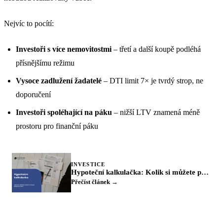
Nejvíc to pocítí:
Investoři s více nemovitostmi
– třetí a další koupě podléhá
přísnějšímu režimu
Vysoce zadlužení žadatelé
– DTI limit 7× je tvrdý strop, ne
doporučení
Investoři spoléhající na páku
– nižší LTV znamená méně
prostoru pro finanční páku
INVESTICE
Hypoteční kalkulačka: Kolik si můžete půjčit a kolik budete platit
Přečíst článek →