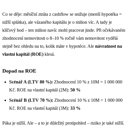
Co se děje: měsíční ztráta z cashflow se snižuje (menší hypotéka =
nižší splátka), ale vázaného kapitálu je o milion víc. A tady je
klíčový bod – ten milion navíc mohl pracovat jinde. Při očekávaném
zhodnocení nemovitosti o 8–10 % ročně vám nemovitost vydělá
stejně bez ohledu na to, kolik máte v hypotéce. Ale
návratnost na
vlastní kapitál (ROE)
klesá.
Dopad na ROE
Scénář A (LTV 80 %):
Zhodnocení 10 % z 10M = 1 000 000
Kč. ROE na vlastní kapitál (2M):
50 %
Scénář B (LTV 70 %):
Zhodnocení 10 % z 10M = 1 000 000
Kč. ROE na vlastní kapitál (3M):
33 %
Páka je nižší. Ale – a to je důležitý protipohled – riziko je také nižší.