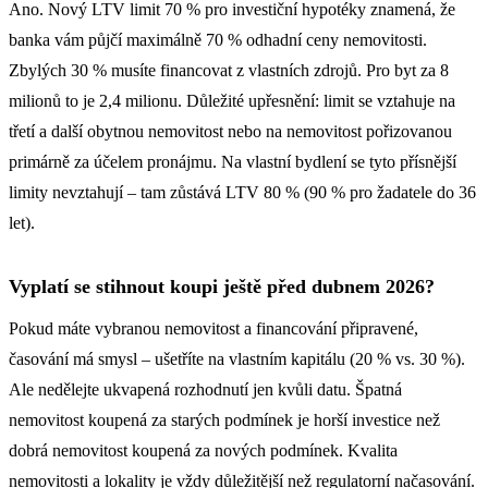
Ano. Nový LTV limit 70 % pro investiční hypotéky znamená, že
banka vám půjčí maximálně 70 % odhadní ceny nemovitosti.
Zbylých 30 % musíte financovat z vlastních zdrojů. Pro byt za 8
milionů to je 2,4 milionu. Důležité upřesnění: limit se vztahuje na
třetí a další obytnou nemovitost nebo na nemovitost pořizovanou
primárně za účelem pronájmu. Na vlastní bydlení se tyto přísnější
limity nevztahují – tam zůstává LTV 80 % (90 % pro žadatele do 36
let).
Vyplatí se stihnout koupi ještě před dubnem 2026?
Pokud máte vybranou nemovitost a financování připravené,
časování má smysl – ušetříte na vlastním kapitálu (20 % vs. 30 %).
Ale nedělejte ukvapená rozhodnutí jen kvůli datu. Špatná
nemovitost koupená za starých podmínek je horší investice než
dobrá nemovitost koupená za nových podmínek. Kvalita
nemovitosti a lokality je vždy důležitější než regulatorní načasování.