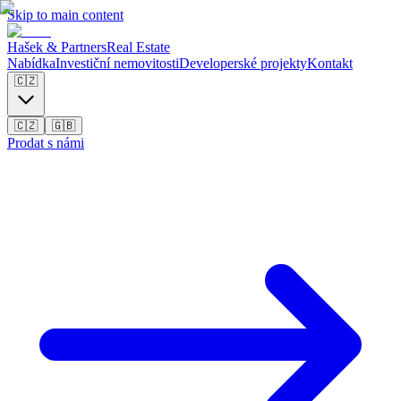
Skip to main content
Hašek & Partners
Real Estate
Nabídka
Investiční nemovitosti
Developerské projekty
Kontakt
🇨🇿
🇨🇿
🇬🇧
Prodat s námi