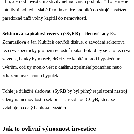
trhu, ale i od investiční aktivity nefinančních podniků." To je méně
intuitivní pohled – slabé fixní investice podniků do strojů a zařízení
paradoxně tlačí volný kapitál do nemovitostí.
Sektorová kapitálová rezerva (sSyRB)
– členové rady Eva
Zamrazilová a Jan Kubíček otevřeli diskusi o zavedení sektorové
rezervy specificky pro nemovitostní rizika. Pokud by se tato rezerva
zavedla, banky by musely držet více kapitálu proti hypotečním
úvěrům, což by mohlo vést k dalšímu zpřísnění podmínek nebo
zdražení investičních hypoték.
Tohle je důležité sledovat. sSyRB by byl přímý regulatorní nástroj
cílený na nemovitostní sektor – na rozdíl od CCyB, která se
vztahuje na celý bankovní systém.
Jak to ovlivní výnosnost investice