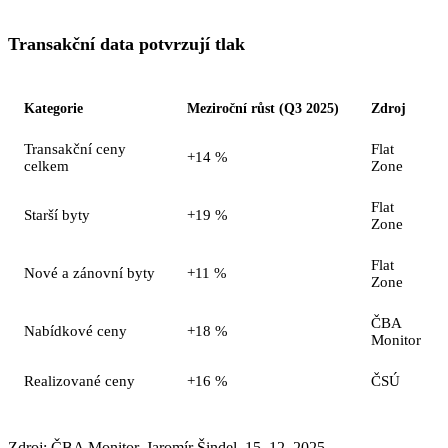
Transakční data potvrzují tlak
Kategorie
Meziroční růst (Q3 2025)
Zdroj
Transakční ceny
Flat
+14 %
celkem
Zone
Flat
Starší byty
+19 %
Zone
Flat
Nové a zánovní byty
+11 %
Zone
ČBA
Nabídkové ceny
+18 %
Monitor
Realizované ceny
+16 %
ČSÚ
Zdroj: ČBA Monitor, Jaromír Šindel, 15. 12. 2025