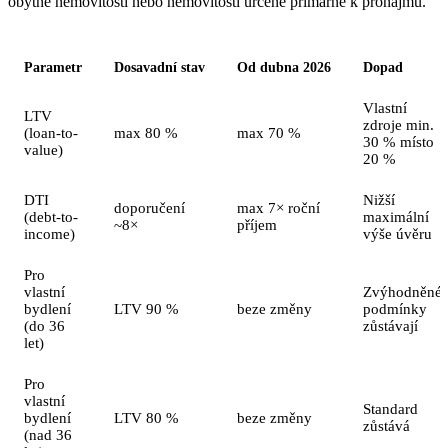
obytné nemovitosti nebo nemovitosti určené primárně k pronájmu.
Parametr
Dosavadní stav
Od dubna 2026
Dopad
Vlastní
LTV
zdroje min.
(loan-to-
max 80 %
max 70 %
30 % místo
value)
20 %
DTI
Nižší
doporučení
max 7× roční
(debt-to-
maximální
~8×
příjem
income)
výše úvěru
Pro
vlastní
Zvýhodněné
bydlení
LTV 90 %
beze změny
podmínky
(do 36
zůstávají
let)
Pro
vlastní
Standard
bydlení
LTV 80 %
beze změny
zůstává
(nad 36