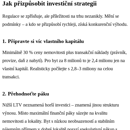
Jak přizpůsobit investiční strategii
Regulace se zpřísňuje, ale příležitosti na trhu nezanikly. Mění se
podmínky – a kdo se přizpůsobí rychleji, získá konkurenční výhodu.
1. Připravte si víc vlastního kapitálu
Minimálně 30 % ceny nemovitosti plus transakční náklady (právník,
provize, daň z nabytí). Pro byt za 8 milionů to je 2,4 milionu jen na
vlastní kapitál. Realisticky počítejte s 2,8–3 miliony na celou
transakci.
2. Přehodnoťte páku
Nižší LTV neznamená horší investici – znamená jinou strukturu
výnosu. Místo maximální finanční páky sázejte na kvalitu
nemovitosti a lokality. Byt s nízkou neobsazeností a stabilním
nájemním příjmem v dobré lokalitě porazí spekulativní nákup s