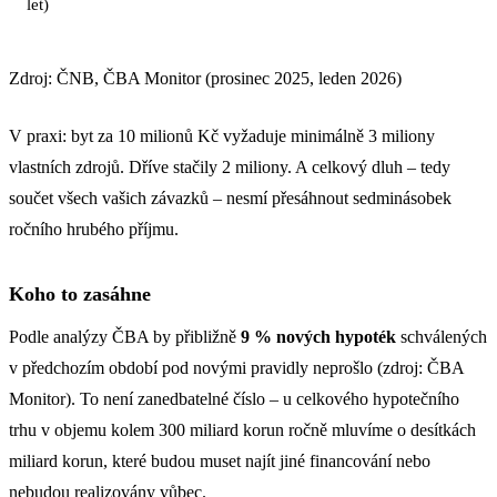
let)
Zdroj: ČNB, ČBA Monitor (prosinec 2025, leden 2026)
V praxi: byt za 10 milionů Kč vyžaduje minimálně 3 miliony
vlastních zdrojů. Dříve stačily 2 miliony. A celkový dluh – tedy
součet všech vašich závazků – nesmí přesáhnout sedminásobek
ročního hrubého příjmu.
Koho to zasáhne
Podle analýzy ČBA by přibližně
9 % nových hypoték
schválených
v předchozím období pod novými pravidly neprošlo (zdroj: ČBA
Monitor). To není zanedbatelné číslo – u celkového hypotečního
trhu v objemu kolem 300 miliard korun ročně mluvíme o desítkách
miliard korun, které budou muset najít jiné financování nebo
nebudou realizovány vůbec.