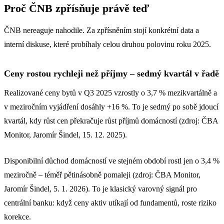
Proč ČNB zpřísňuje právě teď
ČNB nereaguje nahodile. Za zpřísněním stojí konkrétní data a
interní diskuse, které probíhaly celou druhou polovinu roku 2025.
Ceny rostou rychleji než příjmy – sedmý kvartál v řadě
Realizované ceny bytů v Q3 2025 vzrostly o 3,7 % mezikvartálně a
v meziročním vyjádření dosáhly +16 %. To je sedmý po sobě jdoucí
kvartál, kdy růst cen překračuje růst příjmů domácností (zdroj: ČBA
Monitor, Jaromír Šindel, 15. 12. 2025).
Disponibilní důchod domácností ve stejném období rostl jen o 3,4 %
meziročně – téměř pětinásobně pomaleji (zdroj: ČBA Monitor,
Jaromír Šindel, 5. 1. 2026). To je klasický varovný signál pro
centrální banku: když ceny aktiv utíkají od fundamentů, roste riziko
korekce.