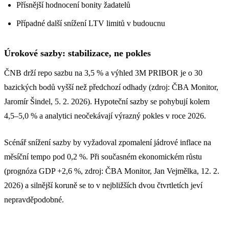
Přísnější hodnocení bonity žadatelů
Případné další snížení LTV limitů v budoucnu
Úrokové sazby: stabilizace, ne pokles
ČNB drží repo sazbu na 3,5 % a výhled 3M PRIBOR je o 30
bazických bodů vyšší než předchozí odhady (zdroj: ČBA Monitor,
Jaromír Šindel, 5. 2. 2026). Hypoteční sazby se pohybují kolem
4,5–5,0 % a analytici neočekávají výrazný pokles v roce 2026.
Scénář snížení sazby by vyžadoval zpomalení jádrové inflace na
měsíční tempo pod 0,2 %. Při současném ekonomickém růstu
(prognóza GDP +2,6 %, zdroj: ČBA Monitor, Jan Vejmělka, 12. 2.
2026) a silnější koruně se to v nejbližších dvou čtvrtletích jeví
nepravděpodobné.