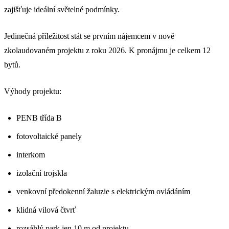
zajišťuje ideální světelné podmínky.
Jedinečná příležitost stát se prvním nájemcem v nově
zkolaudovaném projektu z roku 2026. K pronájmu je celkem 12
bytů.
Výhody projektu:
PENB třída B
fotovoltaické panely
interkom
izolační trojskla
venkovní předokenní žaluzie s elektrickým ovládáním
klidná vilová čtvrť
rozsáhlý park jen 10 m od projektu