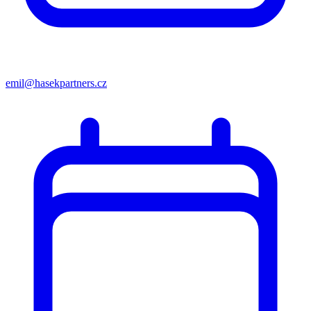
emil@hasekpartners.cz