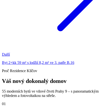
Další
Byt 2+kk 59 m² s lodžií 8,2 m² ve 3. patře B.16
Proč Rezidence Klíčov
Váš nový dokonalý domov
55 moderních bytů ve vilové čtvrti Prahy 9 – s panoramatickým
výhledem a fotovoltaikou na střeše.
01