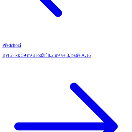
Předchozí
Byt 2+kk 59 m² s lodžií 8,2 m² ve 3. patře A.16