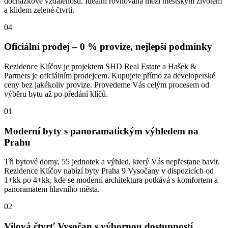
docházkové vzdálenosti. Ideální rovnováha mezi městským životem
a klidem zelené čtvrti.
04
Oficiální prodej – 0 % provize, nejlepší podmínky
Rezidence Klíčov je projektem SHD Real Estate a Hašek &
Partners je oficiálním prodejcem. Kupujete přímo za developerské
ceny bez jakékoliv provize. Provedeme Vás celým procesem od
výběru bytu až po předání klíčů.
01
Moderní byty s panoramatickým výhledem na
Prahu
Tři bytové domy, 55 jednotek a výhled, který Vás nepřestane bavit.
Rezidence Klíčov nabízí byty Praha 9 Vysočany v dispozicích od
1+kk po 4+kk, kde se moderní architektura potkává s komfortem a
panoramatem hlavního města.
02
Vilová čtvrť Vysočan s výbornou dostupností