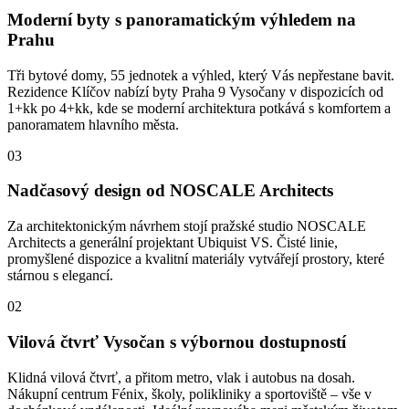
Moderní byty s panoramatickým výhledem na
Prahu
Tři bytové domy, 55 jednotek a výhled, který Vás nepřestane bavit.
Rezidence Klíčov nabízí byty Praha 9 Vysočany v dispozicích od
1+kk po 4+kk, kde se moderní architektura potkává s komfortem a
panoramatem hlavního města.
03
Nadčasový design od NOSCALE Architects
Za architektonickým návrhem stojí pražské studio NOSCALE
Architects a generální projektant Ubiquist VS. Čisté linie,
promyšlené dispozice a kvalitní materiály vytvářejí prostory, které
stárnou s elegancí.
02
Vilová čtvrť Vysočan s výbornou dostupností
Klidná vilová čtvrť, a přitom metro, vlak i autobus na dosah.
Nákupní centrum Fénix, školy, polikliniky a sportoviště – vše v