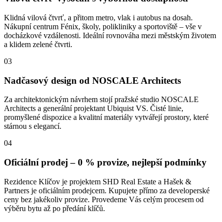
Klidná vilová čtvrť, a přitom metro, vlak i autobus na dosah.
Nákupní centrum Fénix, školy, polikliniky a sportoviště – vše v
docházkové vzdálenosti. Ideální rovnováha mezi městským životem
a klidem zelené čtvrti.
03
Nadčasový design od NOSCALE Architects
Za architektonickým návrhem stojí pražské studio NOSCALE
Architects a generální projektant Ubiquist VS. Čisté linie,
promyšlené dispozice a kvalitní materiály vytvářejí prostory, které
stárnou s elegancí.
04
Oficiální prodej – 0 % provize, nejlepší podmínky
Rezidence Klíčov je projektem SHD Real Estate a Hašek &
Partners je oficiálním prodejcem. Kupujete přímo za developerské
ceny bez jakékoliv provize. Provedeme Vás celým procesem od
výběru bytu až po předání klíčů.