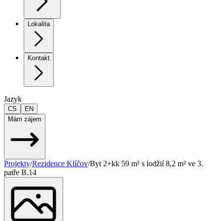
Lokalita
Kontakt
Jazyk
CS
EN
Mám zájem
Projekty
/
Rezidence Klíčov
/
Byt 2+kk 59 m² s lodžií 8,2 m² ve 3.
patře B.14