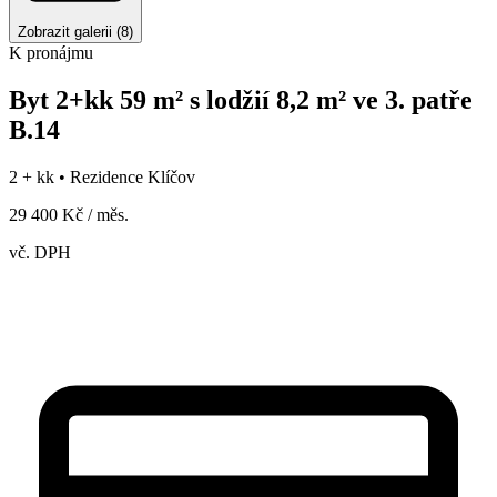
Zobrazit galerii
(
8
)
K pronájmu
Byt 2+kk 59 m² s lodžií 8,2 m² ve 3. patře
B.14
2 + kk •
Rezidence Klíčov
29 400 Kč / měs.
vč. DPH