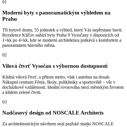
01
Moderní byty s panoramatickým výhledem na
Prahu
Tři bytové domy, 55 jednotek a výhled, který Vás nepřestane bavit.
Rezidence Klíčov nabízí byty Praha 9 Vysočany v dispozicích od
1+kk po 4+kk, kde se moderní architektura potkává s komfortem a
panoramatem hlavního města.
02
Vilová čtvrť Vysočan s výbornou dostupností
Klidná vilová čtvrť, a přitom metro, vlak i autobus na dosah.
Nákupní centrum Fénix, školy, polikliniky a sportoviště – vše v
docházkové vzdálenosti. Ideální rovnováha mezi městským životem
a klidem zelené čtvrti.
03
Nadčasový design od NOSCALE Architects
Za architektonickým návrhem stojí pražské studio NOSCALE