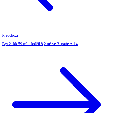
Předchozí
Byt 2+kk 59 m² s lodžií 8,2 m² ve 3. patře A.14