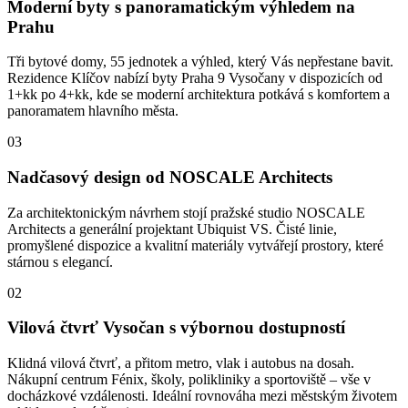
Moderní byty s panoramatickým výhledem na
Prahu
Tři bytové domy, 55 jednotek a výhled, který Vás nepřestane bavit.
Rezidence Klíčov nabízí byty Praha 9 Vysočany v dispozicích od
1+kk po 4+kk, kde se moderní architektura potkává s komfortem a
panoramatem hlavního města.
03
Nadčasový design od NOSCALE Architects
Za architektonickým návrhem stojí pražské studio NOSCALE
Architects a generální projektant Ubiquist VS. Čisté linie,
promyšlené dispozice a kvalitní materiály vytvářejí prostory, které
stárnou s elegancí.
02
Vilová čtvrť Vysočan s výbornou dostupností
Klidná vilová čtvrť, a přitom metro, vlak i autobus na dosah.
Nákupní centrum Fénix, školy, polikliniky a sportoviště – vše v
docházkové vzdálenosti. Ideální rovnováha mezi městským životem