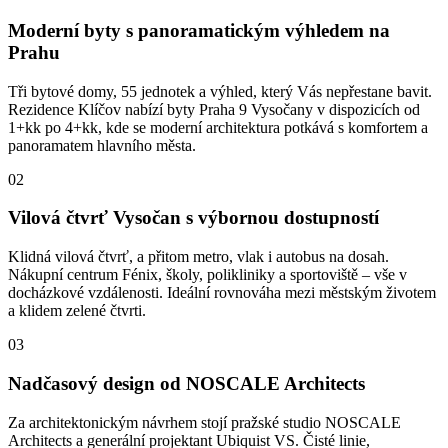
Moderní byty s panoramatickým výhledem na
Prahu
Tři bytové domy, 55 jednotek a výhled, který Vás nepřestane bavit.
Rezidence Klíčov nabízí byty Praha 9 Vysočany v dispozicích od
1+kk po 4+kk, kde se moderní architektura potkává s komfortem a
panoramatem hlavního města.
02
Vilová čtvrť Vysočan s výbornou dostupností
Klidná vilová čtvrť, a přitom metro, vlak i autobus na dosah.
Nákupní centrum Fénix, školy, polikliniky a sportoviště – vše v
docházkové vzdálenosti. Ideální rovnováha mezi městským životem
a klidem zelené čtvrti.
03
Nadčasový design od NOSCALE Architects
Za architektonickým návrhem stojí pražské studio NOSCALE
Architects a generální projektant Ubiquist VS. Čisté linie,