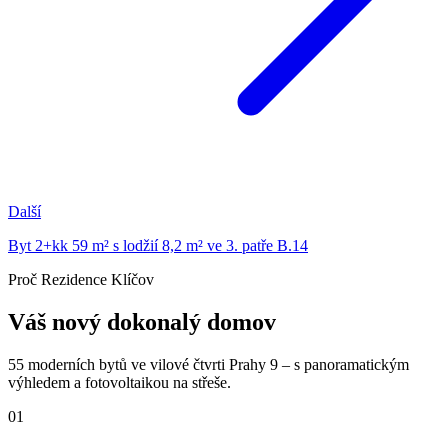
Další
Byt 2+kk 59 m² s lodžií 8,2 m² ve 3. patře B.14
Proč Rezidence Klíčov
Váš nový dokonalý domov
55 moderních bytů ve vilové čtvrti Prahy 9 – s panoramatickým
výhledem a fotovoltaikou na střeše.
01