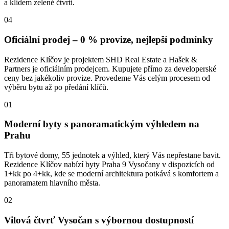
a klidem zelené čtvrti.
04
Oficiální prodej – 0 % provize, nejlepší podmínky
Rezidence Klíčov je projektem SHD Real Estate a Hašek &
Partners je oficiálním prodejcem. Kupujete přímo za developerské
ceny bez jakékoliv provize. Provedeme Vás celým procesem od
výběru bytu až po předání klíčů.
01
Moderní byty s panoramatickým výhledem na
Prahu
Tři bytové domy, 55 jednotek a výhled, který Vás nepřestane bavit.
Rezidence Klíčov nabízí byty Praha 9 Vysočany v dispozicích od
1+kk po 4+kk, kde se moderní architektura potkává s komfortem a
panoramatem hlavního města.
02
Vilová čtvrť Vysočan s výbornou dostupností