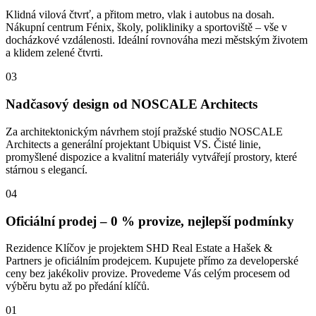
Klidná vilová čtvrť, a přitom metro, vlak i autobus na dosah.
Nákupní centrum Fénix, školy, polikliniky a sportoviště – vše v
docházkové vzdálenosti. Ideální rovnováha mezi městským životem
a klidem zelené čtvrti.
03
Nadčasový design od NOSCALE Architects
Za architektonickým návrhem stojí pražské studio NOSCALE
Architects a generální projektant Ubiquist VS. Čisté linie,
promyšlené dispozice a kvalitní materiály vytvářejí prostory, které
stárnou s elegancí.
04
Oficiální prodej – 0 % provize, nejlepší podmínky
Rezidence Klíčov je projektem SHD Real Estate a Hašek &
Partners je oficiálním prodejcem. Kupujete přímo za developerské
ceny bez jakékoliv provize. Provedeme Vás celým procesem od
výběru bytu až po předání klíčů.
01