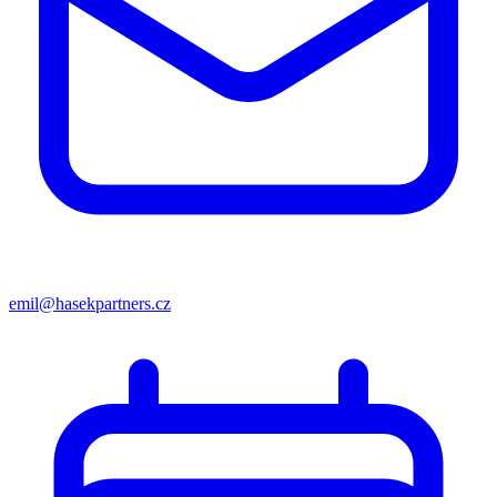
emil@hasekpartners.cz