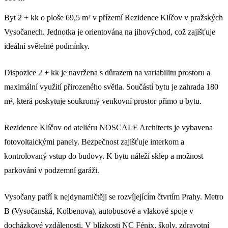
Byt 2 + kk o ploše 69,5 m² v přízemí Rezidence Klíčov v pražských
Vysočanech. Jednotka je orientována na jihovýchod, což zajišťuje
ideální světelné podmínky.
Dispozice 2 + kk je navržena s důrazem na variabilitu prostoru a
maximální využití přirozeného světla. Součástí bytu je zahrada 180
m², která poskytuje soukromý venkovní prostor přímo u bytu.
Rezidence Klíčov od ateliéru NOSCALE Architects je vybavena
fotovoltaickými panely. Bezpečnost zajišťuje interkom a
kontrolovaný vstup do budovy. K bytu náleží sklep a možnost
parkování v podzemní garáži.
Vysočany patří k nejdynamičtěji se rozvíjejícím čtvrtím Prahy. Metro
B (Vysočanská, Kolbenova), autobusové a vlakové spoje v
docházkové vzdálenosti. V blízkosti NC Fénix, školy, zdravotní