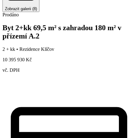
Zobrazit galerii
(
8
)
Prodáno
Byt 2+kk 69,5 m² s zahradou 180 m² v
přízemí A.2
2 + kk •
Rezidence Klíčov
10 395 930 Kč
vč. DPH