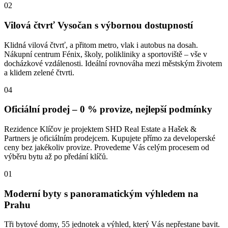
02
Vilová čtvrť Vysočan s výbornou dostupností
Klidná vilová čtvrť, a přitom metro, vlak i autobus na dosah.
Nákupní centrum Fénix, školy, polikliniky a sportoviště – vše v
docházkové vzdálenosti. Ideální rovnováha mezi městským životem
a klidem zelené čtvrti.
04
Oficiální prodej – 0 % provize, nejlepší podmínky
Rezidence Klíčov je projektem SHD Real Estate a Hašek &
Partners je oficiálním prodejcem. Kupujete přímo za developerské
ceny bez jakékoliv provize. Provedeme Vás celým procesem od
výběru bytu až po předání klíčů.
01
Moderní byty s panoramatickým výhledem na
Prahu
Tři bytové domy, 55 jednotek a výhled, který Vás nepřestane bavit.