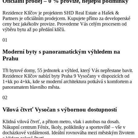
Oficiální prodej – 0 % provize, nejlepší podmínky
Rezidence Klíčov je projektem SHD Real Estate a Hašek &
Partners je oficiálním prodejcem. Kupujete přímo za developerské
ceny bez jakékoliv provize. Provedeme Vás celým procesem od
výběru bytu až po předání klíčů.
01
Moderní byty s panoramatickým výhledem na
Prahu
Tři bytové domy, 55 jednotek a výhled, který Vás nepřestane bavit.
Rezidence Klíčov nabízí byty Praha 9 Vysočany v dispozicích od
1+kk po 4+kk, kde se moderní architektura potkává s komfortem a
panoramatem hlavního města.
02
Vilová čtvrť Vysočan s výbornou dostupností
Klidná vilová čtvrť, a přitom metro, vlak i autobus na dosah.
Nákupní centrum Fénix, školy, polikliniky a sportoviště – vše v
docházkové vzdálenosti. Ideální rovnováha mezi městským životem