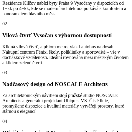
Rezidence Klíčov nabízí byty Praha 9 Vysočany v dispozicích od
1+kk po 4+kk, kde se moderní architektura potkává s komfortem a
panoramatem hlavního města.
02
Vilová čtvrť Vysočan s výbornou dostupností
Klidná vilová čtvrť, a přitom metro, vlak i autobus na dosah.
Nákupní centrum Fénix, školy, polikliniky a sportoviště – vše v
docházkové vzdálenosti. Ideální rovnováha mezi městským životem
a klidem zelené čtvrti.
03
Nadčasový design od NOSCALE Architects
Za architektonickým návrhem stojí pražské studio NOSCALE
Architects a generální projektant Ubiquist VS. Čisté linie,
promyšlené dispozice a kvalitní materiály vytvářejí prostory, které
stárnou s elegancí.
04