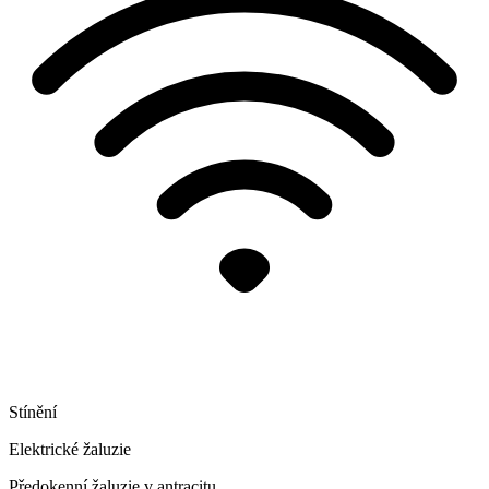
Stínění
Elektrické žaluzie
Předokenní žaluzie v antracitu