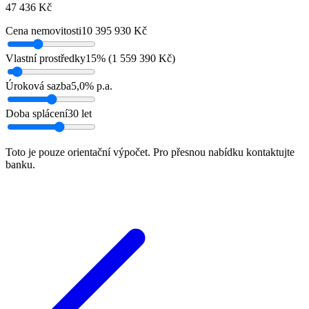
47 436
Kč
Cena nemovitosti
10 395 930
Kč
Vlastní prostředky
15
% (
1 559 390
Kč
)
Úroková sazba
5,0
% p.a.
Doba splácení
30
let
Toto je pouze orientační výpočet. Pro přesnou nabídku kontaktujte
banku.