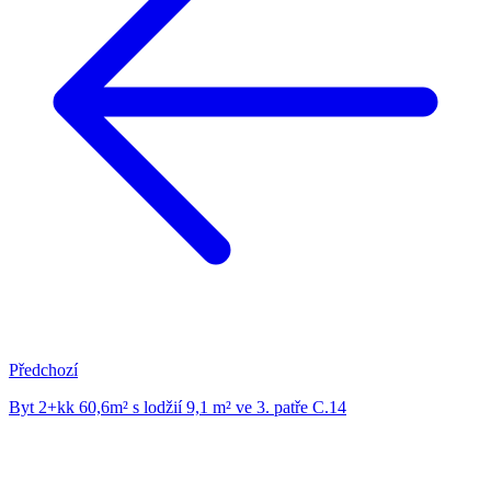
Předchozí
Byt 2+kk 60,6m² s lodžií 9,1 m² ve 3. patře C.14