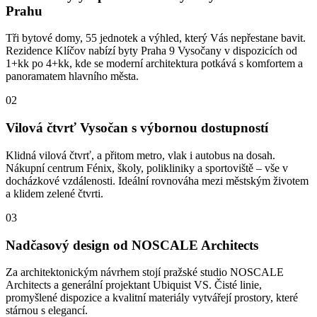
Prahu
Tři bytové domy, 55 jednotek a výhled, který Vás nepřestane bavit.
Rezidence Klíčov nabízí byty Praha 9 Vysočany v dispozicích od
1+kk po 4+kk, kde se moderní architektura potkává s komfortem a
panoramatem hlavního města.
02
Vilová čtvrť Vysočan s výbornou dostupností
Klidná vilová čtvrť, a přitom metro, vlak i autobus na dosah.
Nákupní centrum Fénix, školy, polikliniky a sportoviště – vše v
docházkové vzdálenosti. Ideální rovnováha mezi městským životem
a klidem zelené čtvrti.
03
Nadčasový design od NOSCALE Architects
Za architektonickým návrhem stojí pražské studio NOSCALE
Architects a generální projektant Ubiquist VS. Čisté linie,
promyšlené dispozice a kvalitní materiály vytvářejí prostory, které
stárnou s elegancí.