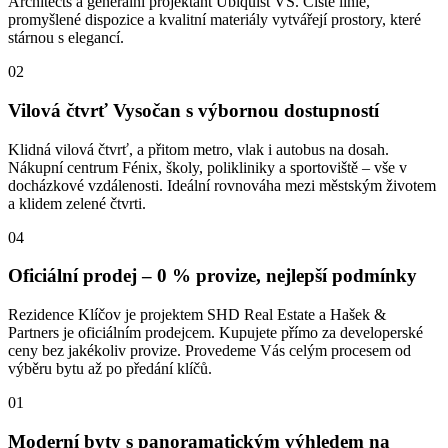
Architects a generální projektant Ubiquist VS. Čisté linie,
promyšlené dispozice a kvalitní materiály vytvářejí prostory, které
stárnou s elegancí.
02
Vilová čtvrť Vysočan s výbornou dostupností
Klidná vilová čtvrť, a přitom metro, vlak i autobus na dosah.
Nákupní centrum Fénix, školy, polikliniky a sportoviště – vše v
docházkové vzdálenosti. Ideální rovnováha mezi městským životem
a klidem zelené čtvrti.
04
Oficiální prodej – 0 % provize, nejlepší podmínky
Rezidence Klíčov je projektem SHD Real Estate a Hašek &
Partners je oficiálním prodejcem. Kupujete přímo za developerské
ceny bez jakékoliv provize. Provedeme Vás celým procesem od
výběru bytu až po předání klíčů.
01
Moderní byty s panoramatickým výhledem na