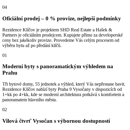
04
Oficiální prodej – 0 % provize, nejlepší podmínky
Rezidence Klíčov je projektem SHD Real Estate a Hašek &
Partners je oficiálním prodejcem. Kupujete přímo za developerské
ceny bez jakékoliv provize. Provedeme Vás celým procesem od
výběru bytu až po předání klíčů.
01
Moderní byty s panoramatickým výhledem na
Prahu
Tři bytové domy, 55 jednotek a výhled, který Vás nepřestane bavit.
Rezidence Klíčov nabízí byty Praha 9 Vysočany v dispozicích od
1+kk po 4+kk, kde se moderní architektura potkává s komfortem a
panoramatem hlavního města.
02
Vilová čtvrť Vysočan s výbornou dostupností