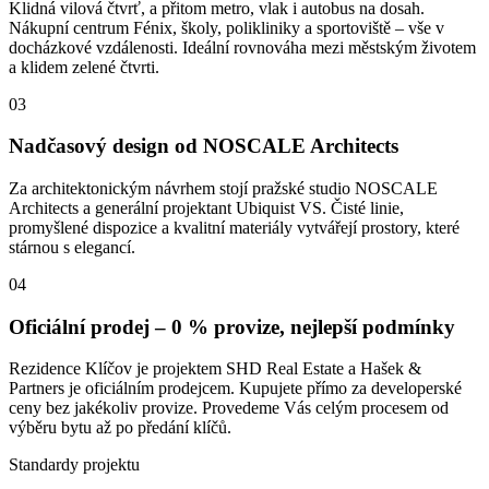
Klidná vilová čtvrť, a přitom metro, vlak i autobus na dosah.
Nákupní centrum Fénix, školy, polikliniky a sportoviště – vše v
docházkové vzdálenosti. Ideální rovnováha mezi městským životem
a klidem zelené čtvrti.
03
Nadčasový design od NOSCALE Architects
Za architektonickým návrhem stojí pražské studio NOSCALE
Architects a generální projektant Ubiquist VS. Čisté linie,
promyšlené dispozice a kvalitní materiály vytvářejí prostory, které
stárnou s elegancí.
04
Oficiální prodej – 0 % provize, nejlepší podmínky
Rezidence Klíčov je projektem SHD Real Estate a Hašek &
Partners je oficiálním prodejcem. Kupujete přímo za developerské
ceny bez jakékoliv provize. Provedeme Vás celým procesem od
výběru bytu až po předání klíčů.
Standardy projektu