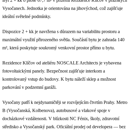
Byt 2 + kk o ploše 67,7 m² v přízemí Rezidence Klíčov v pražských
Vysočanech. Jednotka je orientována na jihovýchod, což zajišťuje
ideální světelné podmínky.
Dispozice 2 + kk je navržena s důrazem na variabilitu prostoru a
maximální využití přirozeného světla. Součástí bytu je zahrada 140
m², která poskytuje soukromý venkovní prostor přímo u bytu.
Rezidence Klíčov od ateliéru NOSCALE Architects je vybavena
fotovoltaickými panely. Bezpečnost zajišťuje interkom a
kontrolovaný vstup do budovy. K bytu náleží sklep a možnost
parkování v podzemní garáži.
Vysočany patří k nejdynamičtěji se rozvíjejícím čtvrtím Prahy. Metro
B (Vysočanská, Kolbenova), autobusové a vlakové spoje v
docházkové vzdálenosti. V blízkosti NC Fénix, školy, zdravotní
středisko a Vysočanský park. Oficiální prodej od developera — bez