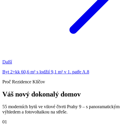
Další
Byt 2+kk 60,6 m² s lodžií 9,1 m² v 1. patře A.8
Proč Rezidence Klíčov
Váš nový dokonalý domov
55 moderních bytů ve vilové čtvrti Prahy 9 – s panoramatickým
výhledem a fotovoltaikou na střeše.
01