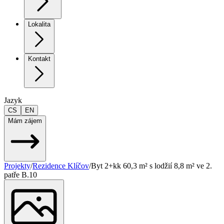
Lokalita
Kontakt
Jazyk
CS
EN
Mám zájem
Projekty
/
Rezidence Klíčov
/
Byt 2+kk 60,3 m² s lodžií 8,8 m² ve 2.
patře B.10