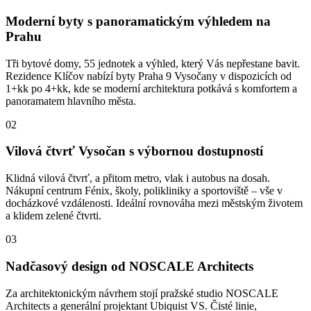
Moderní byty s panoramatickým výhledem na
Prahu
Tři bytové domy, 55 jednotek a výhled, který Vás nepřestane bavit.
Rezidence Klíčov nabízí byty Praha 9 Vysočany v dispozicích od
1+kk po 4+kk, kde se moderní architektura potkává s komfortem a
panoramatem hlavního města.
02
Vilová čtvrť Vysočan s výbornou dostupností
Klidná vilová čtvrť, a přitom metro, vlak i autobus na dosah.
Nákupní centrum Fénix, školy, polikliniky a sportoviště – vše v
docházkové vzdálenosti. Ideální rovnováha mezi městským životem
a klidem zelené čtvrti.
03
Nadčasový design od NOSCALE Architects
Za architektonickým návrhem stojí pražské studio NOSCALE
Architects a generální projektant Ubiquist VS. Čisté linie,