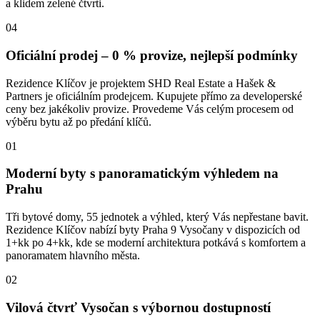
a klidem zelené čtvrti.
04
Oficiální prodej – 0 % provize, nejlepší podmínky
Rezidence Klíčov je projektem SHD Real Estate a Hašek &
Partners je oficiálním prodejcem. Kupujete přímo za developerské
ceny bez jakékoliv provize. Provedeme Vás celým procesem od
výběru bytu až po předání klíčů.
01
Moderní byty s panoramatickým výhledem na
Prahu
Tři bytové domy, 55 jednotek a výhled, který Vás nepřestane bavit.
Rezidence Klíčov nabízí byty Praha 9 Vysočany v dispozicích od
1+kk po 4+kk, kde se moderní architektura potkává s komfortem a
panoramatem hlavního města.
02
Vilová čtvrť Vysočan s výbornou dostupností