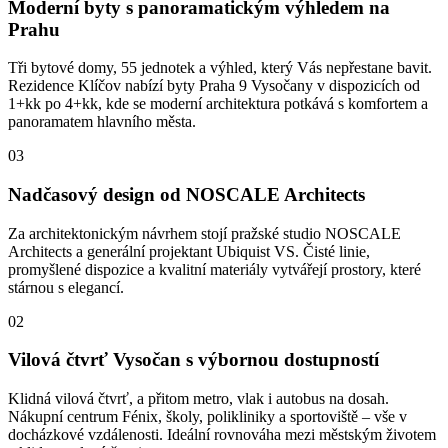
Moderní byty s panoramatickým výhledem na
Prahu
Tři bytové domy, 55 jednotek a výhled, který Vás nepřestane bavit.
Rezidence Klíčov nabízí byty Praha 9 Vysočany v dispozicích od
1+kk po 4+kk, kde se moderní architektura potkává s komfortem a
panoramatem hlavního města.
03
Nadčasový design od NOSCALE Architects
Za architektonickým návrhem stojí pražské studio NOSCALE
Architects a generální projektant Ubiquist VS. Čisté linie,
promyšlené dispozice a kvalitní materiály vytvářejí prostory, které
stárnou s elegancí.
02
Vilová čtvrť Vysočan s výbornou dostupností
Klidná vilová čtvrť, a přitom metro, vlak i autobus na dosah.
Nákupní centrum Fénix, školy, polikliniky a sportoviště – vše v
docházkové vzdálenosti. Ideální rovnováha mezi městským životem