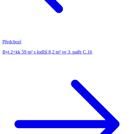
Předchozí
Byt 2+kk 59 m² s lodžií 8,2 m² ve 3. patře C.16