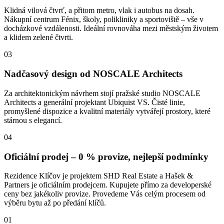
Klidná vilová čtvrť, a přitom metro, vlak i autobus na dosah.
Nákupní centrum Fénix, školy, polikliniky a sportoviště – vše v
docházkové vzdálenosti. Ideální rovnováha mezi městským životem
a klidem zelené čtvrti.
03
Nadčasový design od NOSCALE Architects
Za architektonickým návrhem stojí pražské studio NOSCALE
Architects a generální projektant Ubiquist VS. Čisté linie,
promyšlené dispozice a kvalitní materiály vytvářejí prostory, které
stárnou s elegancí.
04
Oficiální prodej – 0 % provize, nejlepší podmínky
Rezidence Klíčov je projektem SHD Real Estate a Hašek &
Partners je oficiálním prodejcem. Kupujete přímo za developerské
ceny bez jakékoliv provize. Provedeme Vás celým procesem od
výběru bytu až po předání klíčů.
01