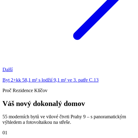
Další
Byt 2+kk 58,1 m² s lodžií 9,1 m² ve 3. patře C.13
Proč Rezidence Klíčov
Váš nový dokonalý domov
55 moderních bytů ve vilové čtvrti Prahy 9 – s panoramatickým
výhledem a fotovoltaikou na střeše.
01