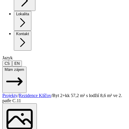
Lokalita
Kontakt
Jazyk
CS
EN
Mám zájem
Projekty
/
Rezidence Klíčov
/
Byt 2+kk 57,2 m² s lodžií 8,6 m² ve 2.
patře C.11