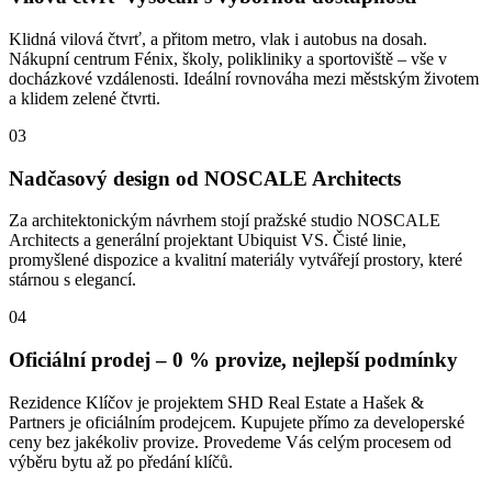
Klidná vilová čtvrť, a přitom metro, vlak i autobus na dosah.
Nákupní centrum Fénix, školy, polikliniky a sportoviště – vše v
docházkové vzdálenosti. Ideální rovnováha mezi městským životem
a klidem zelené čtvrti.
03
Nadčasový design od NOSCALE Architects
Za architektonickým návrhem stojí pražské studio NOSCALE
Architects a generální projektant Ubiquist VS. Čisté linie,
promyšlené dispozice a kvalitní materiály vytvářejí prostory, které
stárnou s elegancí.
04
Oficiální prodej – 0 % provize, nejlepší podmínky
Rezidence Klíčov je projektem SHD Real Estate a Hašek &
Partners je oficiálním prodejcem. Kupujete přímo za developerské
ceny bez jakékoliv provize. Provedeme Vás celým procesem od
výběru bytu až po předání klíčů.