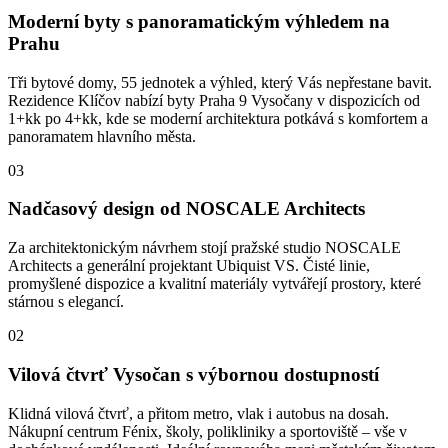
Moderní byty s panoramatickým výhledem na
Prahu
Tři bytové domy, 55 jednotek a výhled, který Vás nepřestane bavit.
Rezidence Klíčov nabízí byty Praha 9 Vysočany v dispozicích od
1+kk po 4+kk, kde se moderní architektura potkává s komfortem a
panoramatem hlavního města.
03
Nadčasový design od NOSCALE Architects
Za architektonickým návrhem stojí pražské studio NOSCALE
Architects a generální projektant Ubiquist VS. Čisté linie,
promyšlené dispozice a kvalitní materiály vytvářejí prostory, které
stárnou s elegancí.
02
Vilová čtvrť Vysočan s výbornou dostupností
Klidná vilová čtvrť, a přitom metro, vlak i autobus na dosah.
Nákupní centrum Fénix, školy, polikliniky a sportoviště – vše v