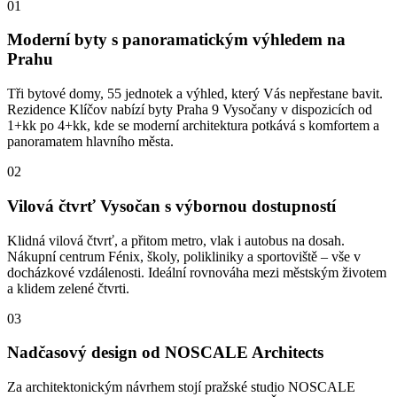
01
Moderní byty s panoramatickým výhledem na
Prahu
Tři bytové domy, 55 jednotek a výhled, který Vás nepřestane bavit.
Rezidence Klíčov nabízí byty Praha 9 Vysočany v dispozicích od
1+kk po 4+kk, kde se moderní architektura potkává s komfortem a
panoramatem hlavního města.
02
Vilová čtvrť Vysočan s výbornou dostupností
Klidná vilová čtvrť, a přitom metro, vlak i autobus na dosah.
Nákupní centrum Fénix, školy, polikliniky a sportoviště – vše v
docházkové vzdálenosti. Ideální rovnováha mezi městským životem
a klidem zelené čtvrti.
03
Nadčasový design od NOSCALE Architects
Za architektonickým návrhem stojí pražské studio NOSCALE