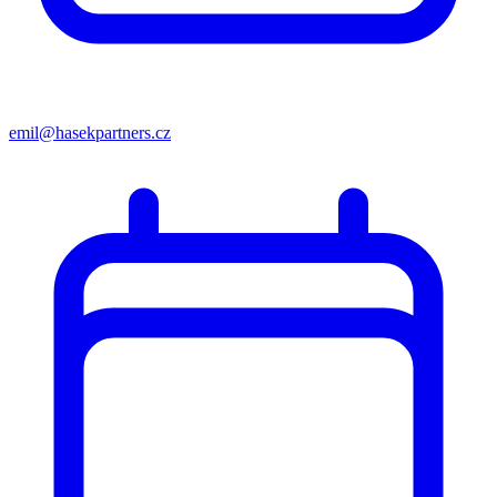
emil@hasekpartners.cz