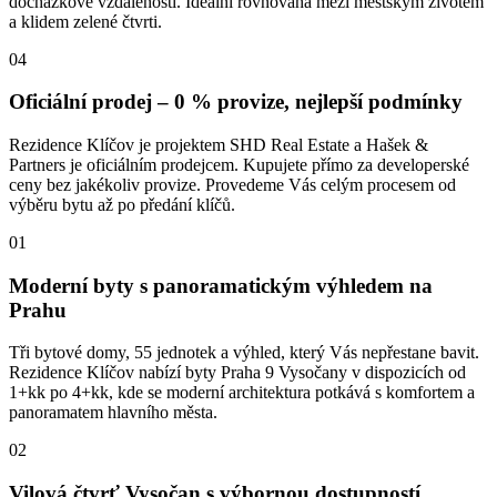
docházkové vzdálenosti. Ideální rovnováha mezi městským životem
a klidem zelené čtvrti.
04
Oficiální prodej – 0 % provize, nejlepší podmínky
Rezidence Klíčov je projektem SHD Real Estate a Hašek &
Partners je oficiálním prodejcem. Kupujete přímo za developerské
ceny bez jakékoliv provize. Provedeme Vás celým procesem od
výběru bytu až po předání klíčů.
01
Moderní byty s panoramatickým výhledem na
Prahu
Tři bytové domy, 55 jednotek a výhled, který Vás nepřestane bavit.
Rezidence Klíčov nabízí byty Praha 9 Vysočany v dispozicích od
1+kk po 4+kk, kde se moderní architektura potkává s komfortem a
panoramatem hlavního města.
02
Vilová čtvrť Vysočan s výbornou dostupností