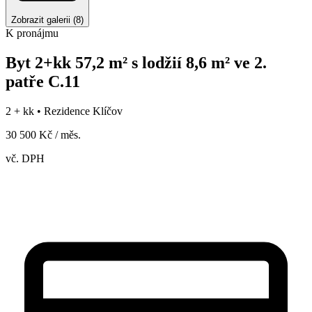
Zobrazit galerii
(
8
)
K pronájmu
Byt 2+kk 57,2 m² s lodžií 8,6 m² ve 2.
patře C.11
2 + kk •
Rezidence Klíčov
30 500 Kč / měs.
vč. DPH