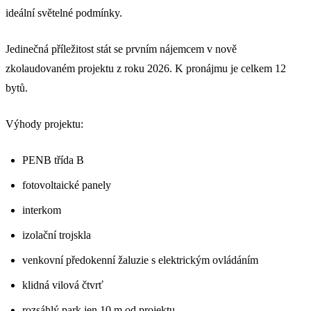
ideální světelné podmínky.
Jedinečná příležitost stát se prvním nájemcem v nově
zkolaudovaném projektu z roku 2026. K pronájmu je celkem 12
bytů.
Výhody projektu:
PENB třída B
fotovoltaické panely
interkom
izolační trojskla
venkovní předokenní žaluzie s elektrickým ovládáním
klidná vilová čtvrť
rozsáhlý park jen 10 m od projektu