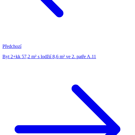
Předchozí
Byt 2+kk 57,2 m² s lodžií 8,6 m² ve 2. patře A.11