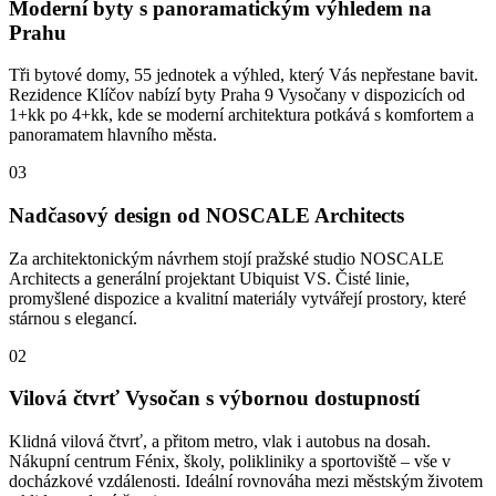
Moderní byty s panoramatickým výhledem na
Prahu
Tři bytové domy, 55 jednotek a výhled, který Vás nepřestane bavit.
Rezidence Klíčov nabízí byty Praha 9 Vysočany v dispozicích od
1+kk po 4+kk, kde se moderní architektura potkává s komfortem a
panoramatem hlavního města.
03
Nadčasový design od NOSCALE Architects
Za architektonickým návrhem stojí pražské studio NOSCALE
Architects a generální projektant Ubiquist VS. Čisté linie,
promyšlené dispozice a kvalitní materiály vytvářejí prostory, které
stárnou s elegancí.
02
Vilová čtvrť Vysočan s výbornou dostupností
Klidná vilová čtvrť, a přitom metro, vlak i autobus na dosah.
Nákupní centrum Fénix, školy, polikliniky a sportoviště – vše v
docházkové vzdálenosti. Ideální rovnováha mezi městským životem