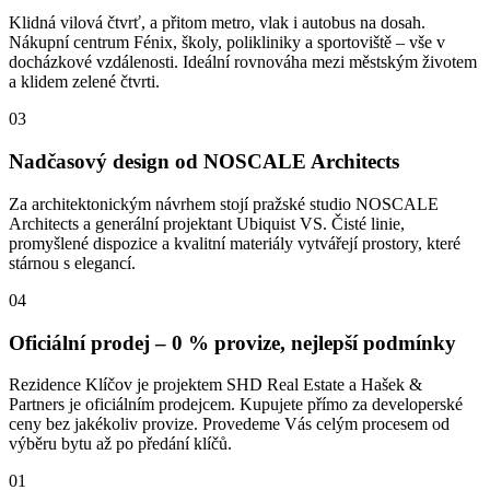
Klidná vilová čtvrť, a přitom metro, vlak i autobus na dosah.
Nákupní centrum Fénix, školy, polikliniky a sportoviště – vše v
docházkové vzdálenosti. Ideální rovnováha mezi městským životem
a klidem zelené čtvrti.
03
Nadčasový design od NOSCALE Architects
Za architektonickým návrhem stojí pražské studio NOSCALE
Architects a generální projektant Ubiquist VS. Čisté linie,
promyšlené dispozice a kvalitní materiály vytvářejí prostory, které
stárnou s elegancí.
04
Oficiální prodej – 0 % provize, nejlepší podmínky
Rezidence Klíčov je projektem SHD Real Estate a Hašek &
Partners je oficiálním prodejcem. Kupujete přímo za developerské
ceny bez jakékoliv provize. Provedeme Vás celým procesem od
výběru bytu až po předání klíčů.
01