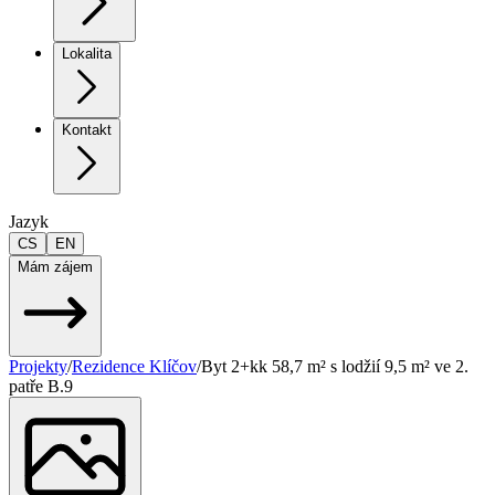
Lokalita
Kontakt
Jazyk
CS
EN
Mám zájem
Projekty
/
Rezidence Klíčov
/
Byt 2+kk 58,7 m² s lodžií 9,5 m² ve 2.
patře B.9