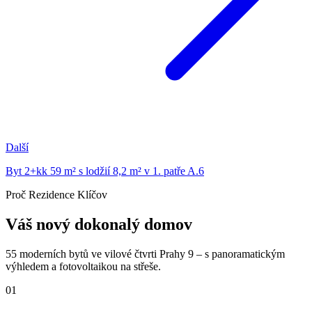
Další
Byt 2+kk 59 m² s lodžií 8,2 m² v 1. patře A.6
Proč Rezidence Klíčov
Váš nový dokonalý domov
55 moderních bytů ve vilové čtvrti Prahy 9 – s panoramatickým
výhledem a fotovoltaikou na střeše.
01