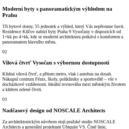
Moderní byty s panoramatickým výhledem na
Prahu
Tři bytové domy, 55 jednotek a výhled, který Vás nepřestane bavit.
Rezidence Klíčov nabízí byty Praha 9 Vysočany v dispozicích od
1+kk po 4+kk, kde se moderní architektura potkává s komfortem a
panoramatem hlavního města.
02
Vilová čtvrť Vysočan s výbornou dostupností
Klidná vilová čtvrť, a přitom metro, vlak i autobus na dosah.
Nákupní centrum Fénix, školy, polikliniky a sportoviště – vše v
docházkové vzdálenosti. Ideální rovnováha mezi městským životem
a klidem zelené čtvrti.
03
Nadčasový design od NOSCALE Architects
Za architektonickým návrhem stojí pražské studio NOSCALE
Architects a generální projektant Ubiquist VS. Čisté linie,