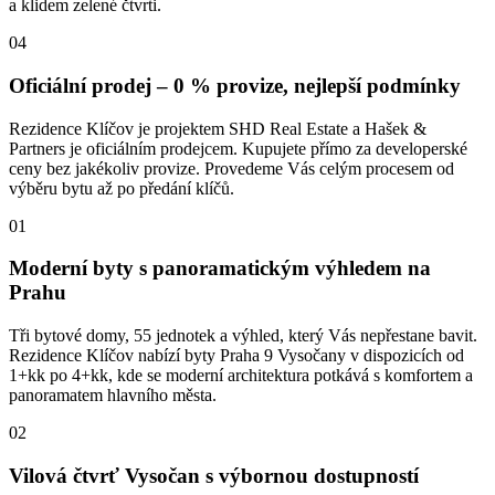
a klidem zelené čtvrti.
04
Oficiální prodej – 0 % provize, nejlepší podmínky
Rezidence Klíčov je projektem SHD Real Estate a Hašek &
Partners je oficiálním prodejcem. Kupujete přímo za developerské
ceny bez jakékoliv provize. Provedeme Vás celým procesem od
výběru bytu až po předání klíčů.
01
Moderní byty s panoramatickým výhledem na
Prahu
Tři bytové domy, 55 jednotek a výhled, který Vás nepřestane bavit.
Rezidence Klíčov nabízí byty Praha 9 Vysočany v dispozicích od
1+kk po 4+kk, kde se moderní architektura potkává s komfortem a
panoramatem hlavního města.
02
Vilová čtvrť Vysočan s výbornou dostupností