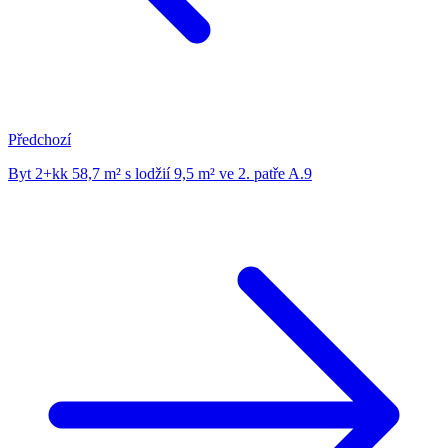
Předchozí
Byt 2+kk 58,7 m² s lodžií 9,5 m² ve 2. patře A.9