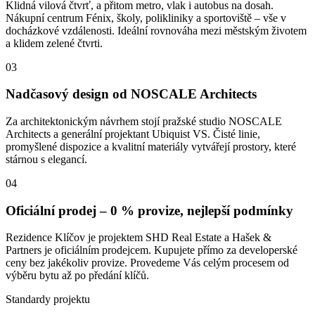
Klidná vilová čtvrť, a přitom metro, vlak i autobus na dosah.
Nákupní centrum Fénix, školy, polikliniky a sportoviště – vše v
docházkové vzdálenosti. Ideální rovnováha mezi městským životem
a klidem zelené čtvrti.
03
Nadčasový design od NOSCALE Architects
Za architektonickým návrhem stojí pražské studio NOSCALE
Architects a generální projektant Ubiquist VS. Čisté linie,
promyšlené dispozice a kvalitní materiály vytvářejí prostory, které
stárnou s elegancí.
04
Oficiální prodej – 0 % provize, nejlepší podmínky
Rezidence Klíčov je projektem SHD Real Estate a Hašek &
Partners je oficiálním prodejcem. Kupujete přímo za developerské
ceny bez jakékoliv provize. Provedeme Vás celým procesem od
výběru bytu až po předání klíčů.
Standardy projektu