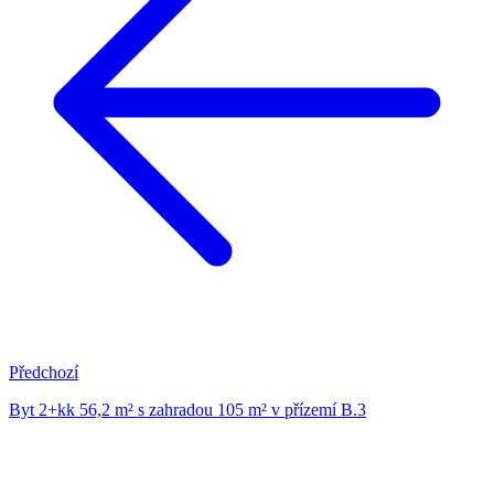
Předchozí
Byt 2+kk 56,2 m² s zahradou 105 m² v přízemí B.3