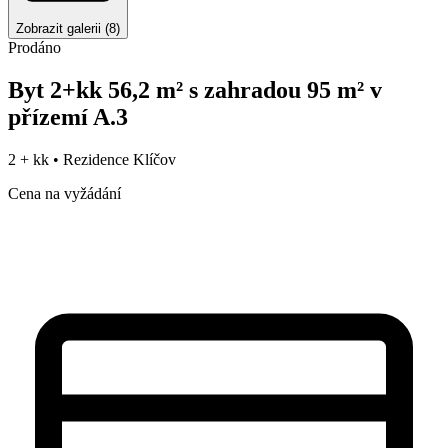
Zobrazit galerii
(
8
)
Prodáno
Byt 2+kk 56,2 m² s zahradou 95 m² v
přízemí A.3
2 + kk •
Rezidence Klíčov
Cena na vyžádání