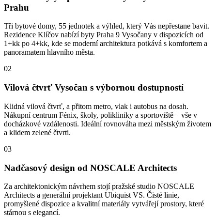
Prahu
Tři bytové domy, 55 jednotek a výhled, který Vás nepřestane bavit.
Rezidence Klíčov nabízí byty Praha 9 Vysočany v dispozicích od
1+kk po 4+kk, kde se moderní architektura potkává s komfortem a
panoramatem hlavního města.
02
Vilová čtvrť Vysočan s výbornou dostupností
Klidná vilová čtvrť, a přitom metro, vlak i autobus na dosah.
Nákupní centrum Fénix, školy, polikliniky a sportoviště – vše v
docházkové vzdálenosti. Ideální rovnováha mezi městským životem
a klidem zelené čtvrti.
03
Nadčasový design od NOSCALE Architects
Za architektonickým návrhem stojí pražské studio NOSCALE
Architects a generální projektant Ubiquist VS. Čisté linie,
promyšlené dispozice a kvalitní materiály vytvářejí prostory, které
stárnou s elegancí.