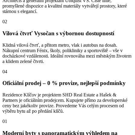
Architects a generální projektant Ubiquist VS. Čisté linie,
promyšlené dispozice a kvalitní materiály vytvářejí prostory, které
stárnou s elegancí.
02
Vilová čtvrť Vysočan s výbornou dostupností
Klidná vilová čtvrť, a přitom metro, vlak i autobus na dosah.
Nákupní centrum Fénix, školy, polikliniky a sportoviště – vše v
docházkové vzdálenosti. Ideální rovnováha mezi městským životem
a klidem zelené čtvrti.
04
Oficiální prodej – 0 % provize, nejlepší podmínky
Rezidence Klíčov je projektem SHD Real Estate a Hašek &
Partners je oficiálním prodejcem. Kupujete přímo za developerské
ceny bez jakékoliv provize. Provedeme Vás celým procesem od
výběru bytu až po předání klíčů.
01
Moderní byty s panoramatickým výhledem na