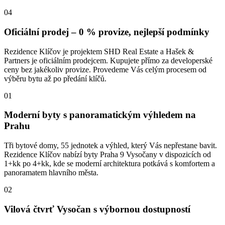
04
Oficiální prodej – 0 % provize, nejlepší podmínky
Rezidence Klíčov je projektem SHD Real Estate a Hašek &
Partners je oficiálním prodejcem. Kupujete přímo za developerské
ceny bez jakékoliv provize. Provedeme Vás celým procesem od
výběru bytu až po předání klíčů.
01
Moderní byty s panoramatickým výhledem na
Prahu
Tři bytové domy, 55 jednotek a výhled, který Vás nepřestane bavit.
Rezidence Klíčov nabízí byty Praha 9 Vysočany v dispozicích od
1+kk po 4+kk, kde se moderní architektura potkává s komfortem a
panoramatem hlavního města.
02
Vilová čtvrť Vysočan s výbornou dostupností