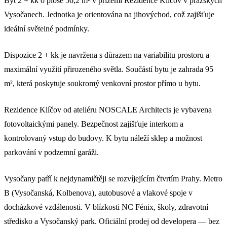
Byt 2 + kk o ploše 56,2 m² v přízemí Rezidence Klíčov v pražských
Vysočanech. Jednotka je orientována na jihovýchod, což zajišťuje
ideální světelné podmínky.
Dispozice 2 + kk je navržena s důrazem na variabilitu prostoru a
maximální využití přirozeného světla. Součástí bytu je zahrada 95
m², která poskytuje soukromý venkovní prostor přímo u bytu.
Rezidence Klíčov od ateliéru NOSCALE Architects je vybavena
fotovoltaickými panely. Bezpečnost zajišťuje interkom a
kontrolovaný vstup do budovy. K bytu náleží sklep a možnost
parkování v podzemní garáži.
Vysočany patří k nejdynamičtěji se rozvíjejícím čtvrtím Prahy. Metro
B (Vysočanská, Kolbenova), autobusové a vlakové spoje v
docházkové vzdálenosti. V blízkosti NC Fénix, školy, zdravotní
středisko a Vysočanský park. Oficiální prodej od developera — bez