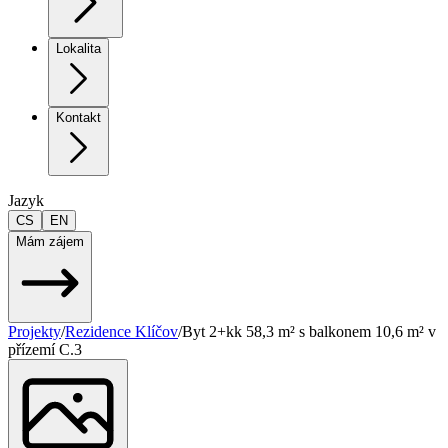
Lokalita
Kontakt
Jazyk
CS
EN
Mám zájem
Projekty
/
Rezidence Klíčov
/
Byt 2+kk 58,3 m² s balkonem 10,6 m² v
přízemí C.3