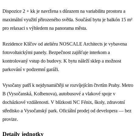
Dispozice 2 + kk je navržena s důrazem na variabilitu prostoru a
maximální využití přirozeného světla. Součástí bytu je balkón 15 m²
pro relaxaci s výhledem na panorama města.
Rezidence Klíčov od ateliéru NOSCALE Architects je vybavena
fotovoltaickými panely. Bezpečnost zajišťuje interkom a
kontrolovaný vstup do budovy. K bytu náleží sklep a možnost
parkování v podzemní garáži.
Vysočany patří k nejdynamičtěji se rozvíjejícím čtvrtím Prahy. Metro
B (Vysočanská, Kolbenova), autobusové a vlakové spoje v
docházkové vzdálenosti. V blízkosti NC Fénix, školy, zdravotní
středisko a Vysočanský park. Oficiální prodej od developera — bez
provize.
Detaily jednotky