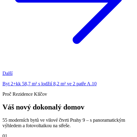
Další
Byt 2+kk 58,7 m² s lodžií 8,2 m² ve 2 patře A.10
Proč Rezidence Klíčov
Váš nový dokonalý domov
55 moderních bytů ve vilové čtvrti Prahy 9 – s panoramatickým
výhledem a fotovoltaikou na střeše.
01