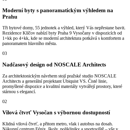
Moderní byty s panoramatickým výhledem na
Prahu
Tři bytové domy, 55 jednotek a výhled, který Vás nepřestane bavit.
Rezidence Klíčov nabízí byty Praha 9 Vysočany v dispozicích od
1+kk po 4+kk, kde se moderní architektura potkává s komfortem a
panoramatem hlavního města.
03
Nadčasový design od NOSCALE Architects
Za architektonickým návrhem stojí pražské studio NOSCALE
Architects a generální projektant Ubiquist VS. Čisté linie,
promyšlené dispozice a kvalitní materiály vytvářejí prostory, které
stárnou s elegancí.
02
Vilová čtvrť Vysočan s výbornou dostupností
Klidná vilová čtvrť, a přitom metro, vlak i autobus na dosah.
Nákupní centrum Fénix, školy, polikliniky a sportoviště – vše v