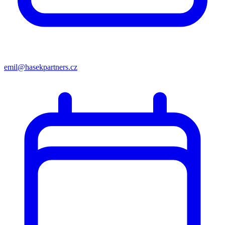
emil@hasekpartners.cz