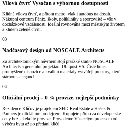
Vilová čtvrť Vysočan s výbornou dostupností
Klidná vilová čtvrť, a přitom metro, vlak i autobus na dosah.
Nákupní centrum Fénix, školy, polikliniky a sportoviště – vše v
docházkové vzdálenosti. Ideální rovnováha mezi městským životem
a klidem zelené čtvrti.
03
Nadčasový design od NOSCALE Architects
Za architektonickým návrhem stojí pražské studio NOSCALE
Architects a generální projektant Ubiquist VS. Čisté linie,
promyšlené dispozice a kvalitní materiály vytvářejí prostory, které
stárnou s elegancí.
04
Oficiální prodej – 0 % provize, nejlepší podmínky
Rezidence Klíčov je projektem SHD Real Estate a Hašek &
Partners je oficiálním prodejcem. Kupujete přímo za developerské
ceny bez jakékoliv provize. Provedeme Vás celým procesem od
výběru bytu až po předání klíčů.