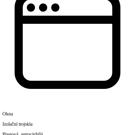
Okna
Izolační trojskla
Plastová, antracit/bílá