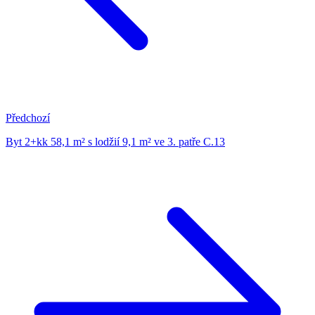
Předchozí
Byt 2+kk 58,1 m² s lodžií 9,1 m² ve 3. patře C.13