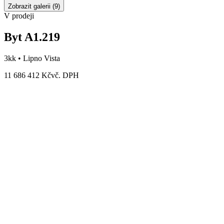
Zobrazit galerii
(
9
)
V prodeji
Byt A1.219
3kk •
Lipno Vista
11 686 412 Kč
vč. DPH