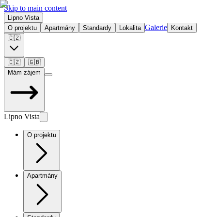
Skip to main content
Lipno Vista
Galerie
O projektu
Apartmány
Standardy
Lokalita
Kontakt
🇨🇿
🇨🇿
🇬🇧
Mám zájem
Lipno Vista
O projektu
Apartmány