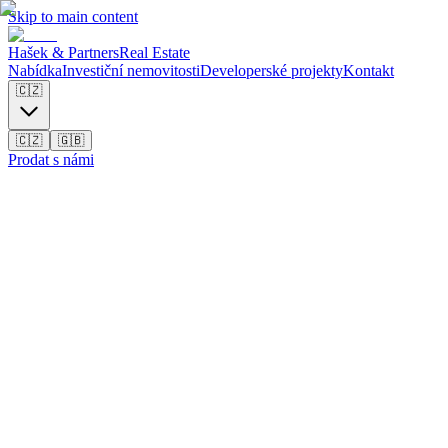
Skip to main content
Hašek & Partners
Real Estate
Nabídka
Investiční nemovitosti
Developerské projekty
Kontakt
🇨🇿
🇨🇿
🇬🇧
Prodat s námi