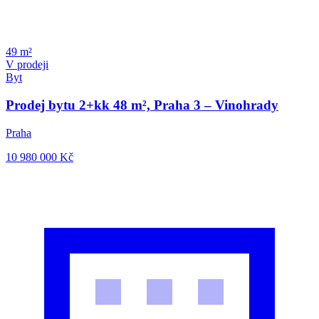
49 m²
V prodeji
Byt
Prodej bytu 2+kk 48 m², Praha 3 – Vinohrady
Praha
10 980 000
Kč