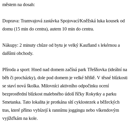
městem na dosah:
Doprava: Tramvajová zastávka Spojovací/Kněžská luka kousek od
domu (15 min do centra), autem 10 min do centra.
Nákupy: 2 minuty chůze od bytu je velký Kaufland s lekérnou a
dalšími obchody.
Příroda a sport: Hned nad domem začíná park Třešňovka (ideální na
běh či procházky), dole pod domem je velké hřiště. V těsné blízkosti
se staví nová školka. Milovníci aktivního odpočinku ocení
bezprostřední blízkost malebného údolí říčky Rokytky a parku
Smetanka. Tato lokalita je protkána sítí cyklostezek a běžeckých
tras, které přímo vybízejí k rannímu joggingu nebo víkendovým
vyjížďkám na kole.