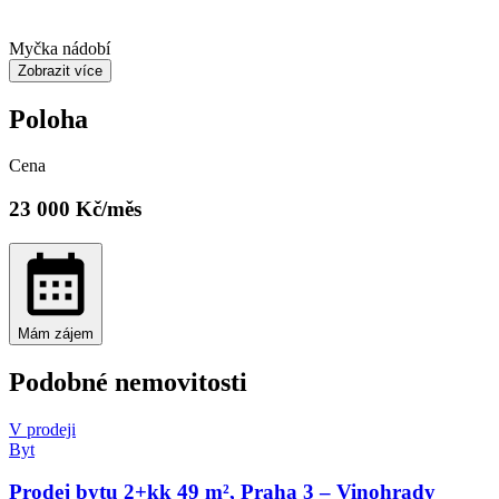
Myčka nádobí
Zobrazit více
Poloha
Cena
23 000
Kč
/měs
Mám zájem
Podobné nemovitosti
V prodeji
Byt
Prodej bytu 2+kk 49 m², Praha 3 – Vinohrady