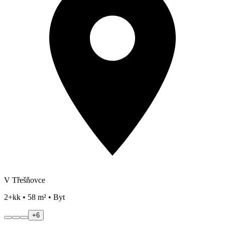
V Třešňovce
2+kk • 58 m² • Byt
+
6