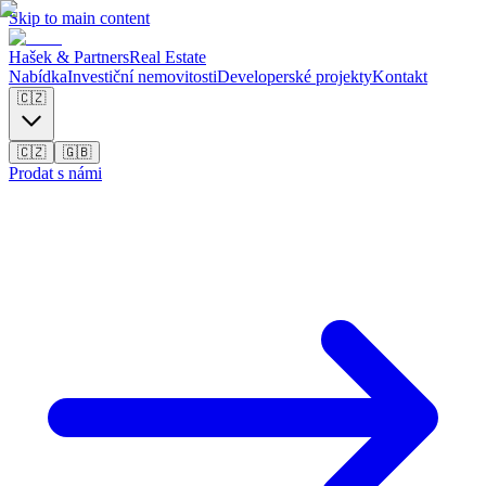
Skip to main content
Hašek & Partners
Real Estate
Nabídka
Investiční nemovitosti
Developerské projekty
Kontakt
🇨🇿
🇨🇿
🇬🇧
Prodat s námi