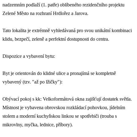
nadzemním podlaží (1. patře) oblíbeného rezidenčního projektu
Zelené Město na rozhraní Hrdlořez a Jarova.
Tato lokalita je extrémně vyhledávaná pro svou unikátní kombinaci
klidu, bezpečí, zeleně a perfektní dostupnosti do centra.
Dispozice a vybavení bytu:
Byt je orientován do klidné ulice a pronajímá se kompletně
vybavený (tzv. "až po lžičky"):
Obývací pokoj s kk: Velkoformátová okna zajišťují dostatek světla.
Místnost je vybavena obrovskou rozkládací pohovkou, jídelním
stolem a moderní kuchyňskou linkou se spotřebiči (trouba s
mikrovlny, myčka, lednice, příbory).