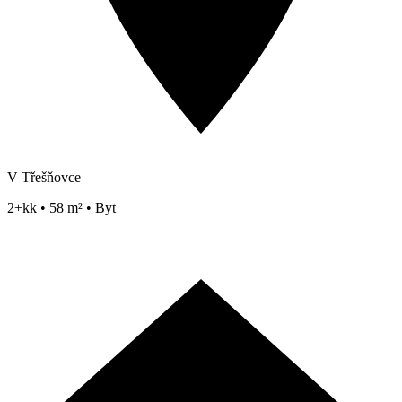
V Třešňovce
2+kk • 58 m² • Byt